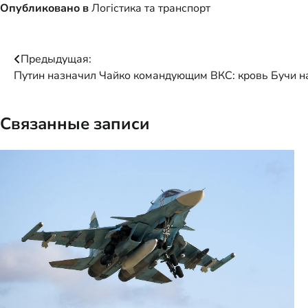
Опубликовано в
Логістика та транспорт
Навигация
Предыдущая:
Путин назначил Чайко командующим ВКС: кровь Бучи н
по
записям
Связанные записи