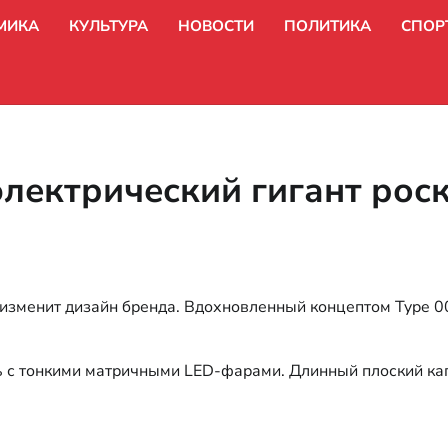
МИКА
КУЛЬТУРА
НОВОСТИ
ПОЛИТИКА
СПОР
электрический гигант рос
 изменит дизайн бренда. Вдохновленный концептом Type 0
 с тонкими матричными LED-фарами. Длинный плоский кап