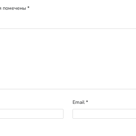
я помечены
*
Email
*