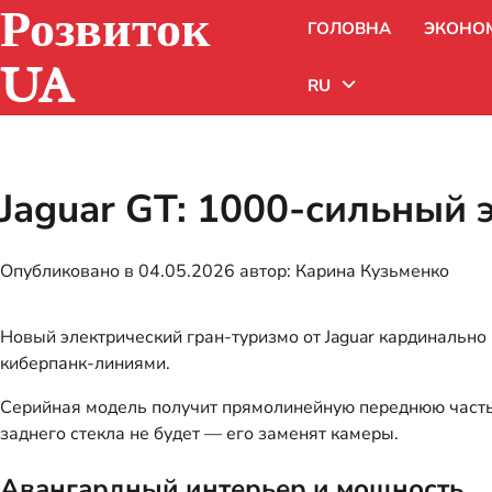
Розвиток
Перейти
ГОЛОВНА
ЭКОНО
к
содержимому
UA
RU
Uk
Jaguar GT: 1000-сильный 
Ru
Опубликовано в
04.05.2026
автор:
Карина Кузьменко
Новый электрический гран-туризмо от Jaguar кардинально
киберпанк-линиями.
Серийная модель получит прямолинейную переднюю часть
заднего стекла не будет — его заменят камеры.
Авангардный интерьер и мощность