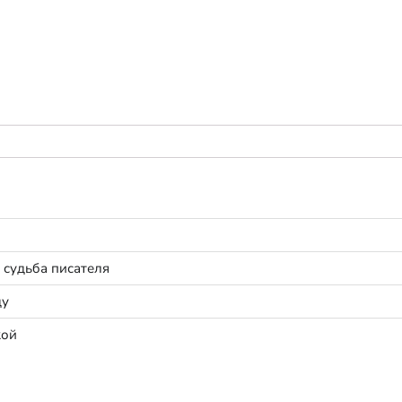
 судьба писателя
ду
кой