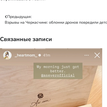
Навигация
Предыдущая:
Взрывы на Черкасчине: обломки дронов повредили детс
по
записям
Связанные записи