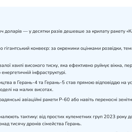
 доларів — у десятки разів дешевше за крилату ракету «Кал
о гігантський конвеєр: за окремими оцінками розвідки, тем
ої хвилі високого тиску, яка ефективно руйнує вікна, пере
 енергетичній інфраструктурі.
ицтва в Герань-4 та Герань-5 став прямою відповіддю на у
оделі на малих висотах.
адянські авіаційні ракети Р-60 або навіть переносні зеніт
оналюють тактику: від простих кулеметних груп 2023 року д
над тисячу дронів сімейства Герань.