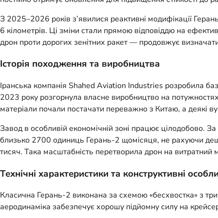
З 2025–2026 років з’явилися реактивні модифікації Герань
6 кілометрів. Ці зміни стали прямою відповіддю на ефекти
дрон проти дорогих зенітних ракет — продовжує визначати 
Історія походження та виробництва
Іранська компанія Shahed Aviation Industries розробила ба
2023 року розгорнула власне виробництво на потужностях «
матеріали почали постачати переважно з Китаю, а деякі в
Завод в особливій економічній зоні працює цілодобово. За
близько 2700 одиниць Герань-2 щомісяця, не рахуючи деше
тисяч. Така масштабність перетворила дрон на витратний 
Технічні характеристики та конструктивні особли
Класична Герань-2 виконана за схемою «бесхвостка» з три
аеродинаміка забезпечує хорошу підйомну силу на крейсер