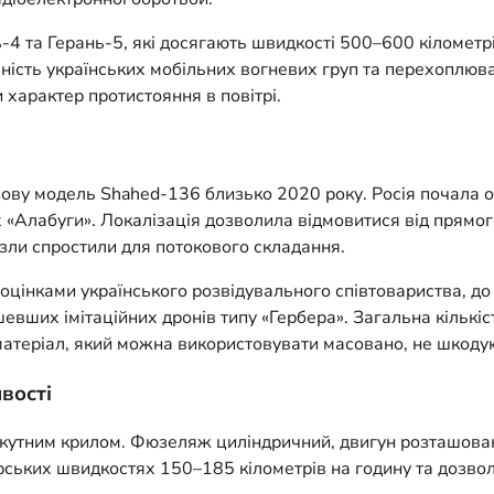
-4 та Герань-5, які досягають швидкості 500–600 кілометрі
вність українських мобільних вогневих груп та перехоплюв
характер протистояння в повітрі.
зову модель Shahed-136 близько 2020 року. Росія почала от
Алабуги». Локалізація дозволила відмовитися від прямого 
узли спростили для потокового складання.
 оцінками українського розвідувального співтовариства, до
вших імітаційних дронів типу «Гербера». Загальна кількі
матеріал, який можна використовувати масовано, не шкоду
вості
кутним крилом. Фюзеляж циліндричний, двигун розташовани
ських швидкостях 150–185 кілометрів на годину та дозволя