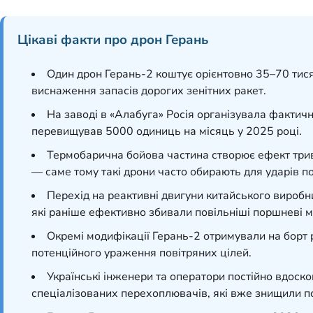
Цікаві факти про дрон Герань
Один дрон Герань-2 коштує орієнтовно 35–70 тисяч
виснаження запасів дорогих зенітних ракет.
На заводі в «Алабуга» Росія організувала фактичн
перевищував 5000 одиниць на місяць у 2025 році.
Термобарична бойова частина створює ефект тривал
— саме тому такі дрони часто обирають для ударів по
Перехід на реактивні двигуни китайського виробн
які раніше ефективно збивали повільніші поршневі м
Окремі модифікації Герань-2 отримували на борт р
потенційного ураження повітряних цілей.
Українські інженери та оператори постійно вдоск
спеціалізованих перехоплювачів, які вже знищили по