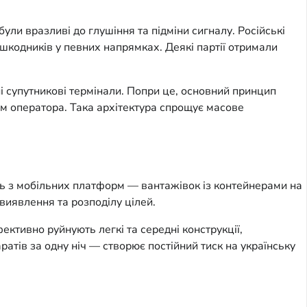
и вразливі до глушіння та підміни сигналу. Російські
кодників у певних напрямках. Деякі партії отримали
і супутникові термінали. Попри це, основний принцип
м оператора. Така архітектура спрощує масове
ють з мобільних платформ — вантажівок із контейнерами на
виявлення та розподілу цілей.
ективно руйнують легкі та середні конструкції,
атів за одну ніч — створює постійний тиск на українську