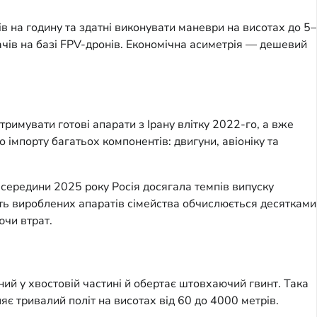
в на годину та здатні виконувати маневри на висотах до 5–
ачів на базі FPV-дронів. Економічна асиметрія — дешевий
римувати готові апарати з Ірану влітку 2022-го, а вже
імпорту багатьох компонентів: двигуни, авіоніку та
 середини 2025 року Росія досягала темпів випуску
сть вироблених апаратів сімейства обчислюється десятками
ючи втрат.
й у хвостовій частині й обертає штовхаючий гвинт. Така
є тривалий політ на висотах від 60 до 4000 метрів.