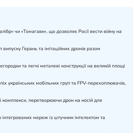
ібр» чи «Томагавк», що дозволяє Росії вести війну на
п випуску Герань та імітаційних дронів разом
городки та легкі металеві конструкції на великій площі
спіх українських мобільних груп та FPV-перехоплювачів,
ні комплекси, перетворюючи дрон на носій для
о інтегрованих мереж із штучним інтелектом та