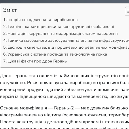
Зміст
Історія походження та виробництва
Технічні характеристики та конструктивні особливості
Навігація, керування та модернізації систем наведення
Тактика масованого застосування та вплив на інфраструктур
Еволюція сімейства: від поршневих до реактивних модифіка
Українська система протидії та технологічна гонка
Цікаві факти про дрон Герань
Дрон Герань став одним із наймасовіших інструментів повіт
потужністю. Росія локалізувала виробництво іранської баз
конвеєрний продукт, здатний забезпечувати щомісячні запу
версій із підвищеною швидкістю та маневреністю, що змушу
Основна модифікація — Герань-2 — має довжину близько 3,
кілограмів залежно від типу (осколково-фугасна, термобар
Проста конструкція з дельтоподібним крилом і штовхаючим
постійно отримує оновлення для підвищення стійкості до р