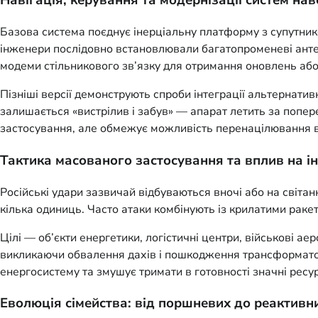
Навігація, керування та модернізації систем на
Базова система поєднує інерціальну платформу з супутник
інженери послідовно встановлювали багатопроменеві анте
модеми стільникового зв’язку для отримання оновлень або 
Пізніші версії демонструють спроби інтеграції альтернати
залишається «вистрілив і забув» — апарат летить за попе
застосування, але обмежує можливість перенацілювання в 
Тактика масованого застосування та вплив на і
Російські удари зазвичай відбуваються вночі або на світ
кілька одиниць. Часто атаки комбінують із крилатими раке
Цілі — об’єкти енергетики, логістичні центри, військові ае
викликаючи обвалення дахів і пошкодження трансформаторів
енергосистему та змушує тримати в готовності значні ресу
Еволюція сімейства: від поршневих до реактивн