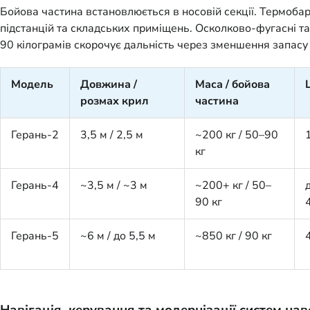
Бойова частина встановлюється в носовій секції. Термоба
підстанцій та складських приміщень. Осколково-фугасні 
90 кілограмів скорочує дальність через зменшення запасу п
Модель
Довжина /
Маса / бойова
розмах крил
частина
Герань-2
3,5 м / 2,5 м
~200 кг / 50–90
кг
Герань-4
~3,5 м / ~3 м
~200+ кг / 50–
90 кг
Герань-5
~6 м / до 5,5 м
~850 кг / 90 кг