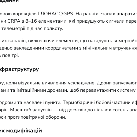
ведення
овою корекцією ГЛОНАСС/GPS. На ранніх етапах апарати бул
ни CRPA з 8–16 елементами, які придушують сигнали переш
телеметрії під час польоту.
вних каналів, включаючи елементи, що нагадують комерційн
редньо закладеними координатами з мінімальним втручання
повітрі.
нфраструктуру
анку, коли візуальне виявлення ускладнене. Дрони запуска
тами та імітаційними дронами, щоб перевантажити систему 
родроми та населені пункти. Термобаричні бойові частини еф
. Масштаб запусків — від десятків до кількох сотень апар
рси протиповітряної оборони.
их модифікацій