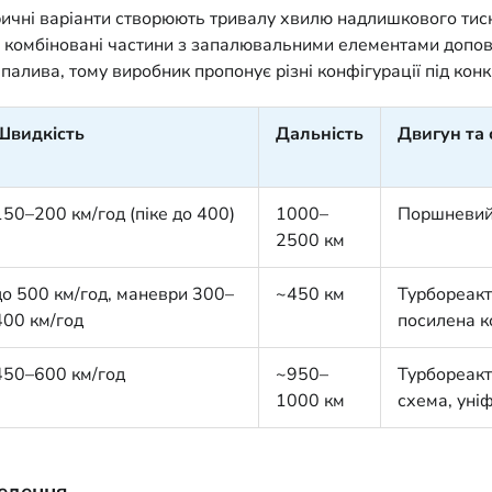
ричні варіанти створюють тривалу хвилю надлишкового тис
та комбіновані частини з запалювальними елементами доп
алива, тому виробник пропонує різні конфігурації під конк
Швидкість
Дальність
Двигун та 
150–200 км/год (піке до 400)
1000–
Поршневий,
2500 км
до 500 км/год, маневри 300–
~450 км
Турбореакт
400 км/год
посилена к
450–600 км/год
~950–
Турбореакт
1000 км
схема, уніф