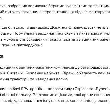
руп, озброєних великокаліберними кулеметами та зенітним
ний витримувати значні перевантаження під час маневрува
и.
а ще більшою та швидшою. Довжина близько шести метрів і 
 годину. Нормальна аеродинамічна схема та китайський тур
ють можливість оснащення таких апаратів авіаційними раке
лі поки не підтверджено.
ка
адиційних зенітних ракетних комплексів до багатошарової 
и. Системи «Безпечне небо» та «Віраж» об’єднують дані аку
ання траєкторій та наведення вогню.
і на базі FPV-дронів — апарати типу «Стріла» та «Буревій
й ділянці польоту. За деякими оцінками, такі дрони вже зн
ня: від удосконалення існуючих перехоплювачів до експери