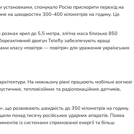
и установками, спонукало Росію прискорити перехід на
ння на швидкостях 300–400 кілометрів на годину. Це
розмах крил до 5,5 метра, злітна маса близько 850
бореактивний двигун Telefly забезпечують кращі
тами класу «повітря — повітря» для ураження українських
архітектури. На нижньому рівні працюють мобільні вогневі
стичних, тепловізійних та радіолокаційних датчиків,
», що розвивають швидкість до 350 кілометрів на годину.
ищили понад тисячу російських ударних апаратів. Поява
ментів із системами спрямованої енергії та більш