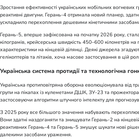
Зростання ефективності українських мобільних вогневих г
реактивні двигуни. Герань-4 отримала новий планер, здат
ускладнило перехоплення дешевими кінетичними засобам
Герань-5, вперше зафіксована на початку 2026 року, стал
кілограмів, крейсерська швидкість 450–600 кілометрів на
характеристики на кінцевій ділянці. Деякі джерела згаду
гелікоптерів та літаків, хоча масове застосування в цій ро
Українська система протидії та технологічна гон
Українська протиповітряна оборона еволюціонувала від тр
групи на пікапах із кулеметами ДШК, ЗУ-23 та прожекторам
застосовуючи алгоритми штучного інтелекту для прогнозув
З 2025 року все більшого значення набувають перехоплювач
Вони здатні наздоганяти та знищувати Герань-2 на кінцеві
реактивних Герань-4 та Герань-5 змушує шукати нові рішен
далекими засобами ураження.