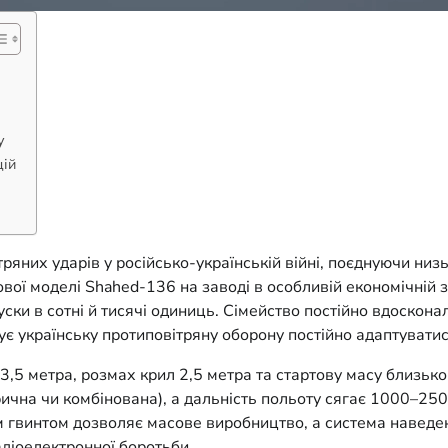
у
цій
ряних ударів у російсько-українській війні, поєднуючи низь
ової моделі Shahed-136 на заводі в особливій економічній 
ски в сотні й тисячі одиниць. Сімейство постійно вдоскон
є українську протиповітряну оборону постійно адаптуватис
5 метра, розмах крил 2,5 метра та стартову масу близько 
ична чи комбінована), а дальність польоту сягає 1000–250
 гвинтом дозволяє масове виробництво, а система наведенн
адіоелектронної боротьби.