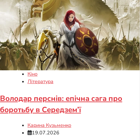
Кіно
Література
Володар перснів: епічна сага про
боротьбу в Середзем’ї
Карина Кузьменко
19.07.2026