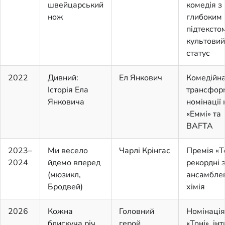
швейцарський
комедія з
нож
глибоким
підтексто
культовий
статус
2022
Дивний:
Ел Янкович
Комедійн
Історія Ела
трансфор
Янковича
номінації 
«Еммі» та
BAFTA
2023–
Ми весело
Чарлі Крінгас
Премія «То
2024
йдемо вперед
рекордні 
(мюзикл,
ансамбле
Бродвей)
хімія
2026
Кожна
Головний
Номінація
блискуча річ
герой
«Тоні», ін