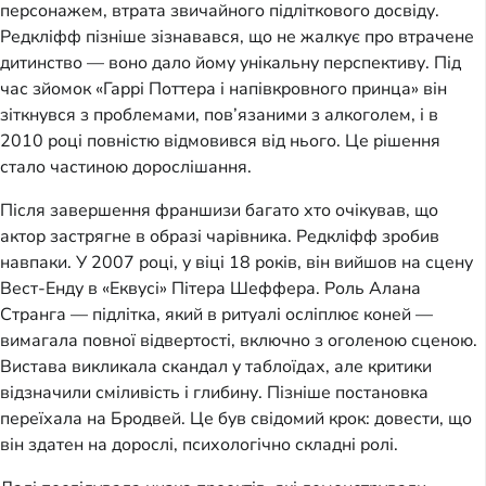
персонажем, втрата звичайного підліткового досвіду.
Редкліфф пізніше зізнавався, що не жалкує про втрачене
дитинство — воно дало йому унікальну перспективу. Під
час зйомок «Гаррі Поттера і напівкровного принца» він
зіткнувся з проблемами, пов’язаними з алкоголем, і в
2010 році повністю відмовився від нього. Це рішення
стало частиною дорослішання.
Після завершення франшизи багато хто очікував, що
актор застрягне в образі чарівника. Редкліфф зробив
навпаки. У 2007 році, у віці 18 років, він вийшов на сцену
Вест-Енду в «Еквусі» Пітера Шеффера. Роль Алана
Странга — підлітка, який в ритуалі осліплює коней —
вимагала повної відвертості, включно з оголеною сценою.
Вистава викликала скандал у таблоїдах, але критики
відзначили сміливість і глибину. Пізніше постановка
переїхала на Бродвей. Це був свідомий крок: довести, що
він здатен на дорослі, психологічно складні ролі.