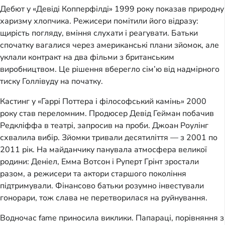
Дебют у «Девіді Копперфілді» 1999 року показав природну
харизму хлопчика. Режисери помітили його відразу:
щирість погляду, вміння слухати і реагувати. Батьки
спочатку вагалися через американські плани зйомок, але
уклали контракт на два фільми з британським
виробництвом. Це рішення вберегло сім’ю від надмірного
тиску Голлівуду на початку.
Кастинг у «Гаррі Поттера і філософський камінь» 2000
року став переломним. Продюсер Девід Гейман побачив
Редкліффа в театрі, запросив на проби. Джоан Роулінг
схвалила вибір. Зйомки тривали десятиліття — з 2001 по
2011 рік. На майданчику панувала атмосфера великої
родини: Деніел, Емма Вотсон і Руперт Грінт зростали
разом, а режисери та актори старшого покоління
підтримували. Фінансово батьки розумно інвестували
гонорари, тож слава не перетворилася на руйнування.
Водночас fame приносила виклики. Папараці, порівняння з