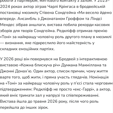
роботи з партнером, миттєвого контакту з залом. У 2023–
2024 роках актор зіграв Чарлі Крінгаса в бродвейській
постановці мюзиклу Стівена Сондгейма «Ми весело йдемо
вперед». Ансамбль з Джонатаном Гроффом та Ліндсі
Мендес зібрав аншлаги, вистава побила рекорди касових
зборів для творів Сондгейма. Редкліфф отримав премію
«Тоні» за найкращу чоловічу роль другого плану в мюзиклі
— визнання, яке підкреслило його майстерність у
складних емоційних партіях.
У 2026 році він повернувся на Бродвей з інтерактивною
виставою «Кожна блискуча річ» Дункана Макміллана та
Джонні Донах’ю. Один актор, список причин, чому життя
варте того, щоб жити, і пряма участь глядачів. Номінація
на «Тоні» за найкращу чоловічу роль у п’єсі стала черговим
підтвердженням: Редкліфф не просто «екс-Гаррі», а актор,
який вміє тримати зал у напрузі та співпереживанні.
Вистава йшла до травня 2026 року, після чого роль
перейшла до інших зірок.