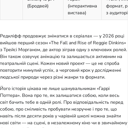
(Бродвей)
(інтерактивна
формат, р
вистава)
з аудитор
Редкліфф продовжує зніматися в серіалах — у 2026 році
вийшов перший сезон «The Fall and Rise of Reggie Dinkins»
з Трейсі Морганом, де актор зіграв одну з ключових ролей.
Він також озвучує анімацію та залишається активним на
театральній сцені. Кожен новий проект — це не спроба
повторити минулий успіх, а черговий крок у дослідженні
людської природи через різні жанри та формати.
Його історія цікава не лише шанувальникам «Гаррі
Поттера». Вона про те, як залишатися собою, коли весь
світ бачить тебе в одній ролі. Про відповідальність перед
собою, про сміливість пробувати незручне і про те, що
навіть після десяти років у чарівній школі можна знайти
нові світи — на сцені, в незалежному кіно чи в звичайному