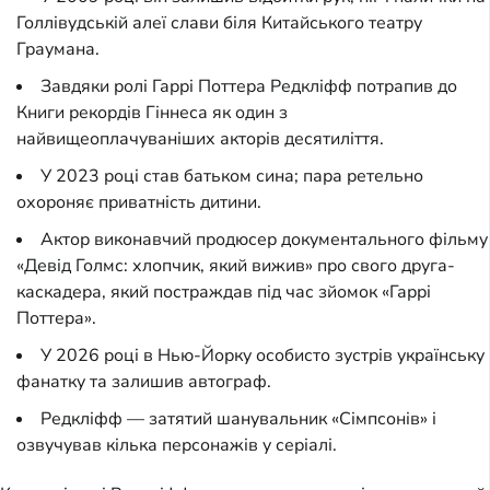
Голлівудській алеї слави біля Китайського театру
Граумана.
Завдяки ролі Гаррі Поттера Редкліфф потрапив до
Книги рекордів Гіннеса як один з
найвищеоплачуваніших акторів десятиліття.
У 2023 році став батьком сина; пара ретельно
охороняє приватність дитини.
Актор виконавчий продюсер документального фільму
«Девід Голмс: хлопчик, який вижив» про свого друга-
каскадера, який постраждав під час зйомок «Гаррі
Поттера».
У 2026 році в Нью-Йорку особисто зустрів українську
фанатку та залишив автограф.
Редкліфф — затятий шанувальник «Сімпсонів» і
озвучував кілька персонажів у серіалі.