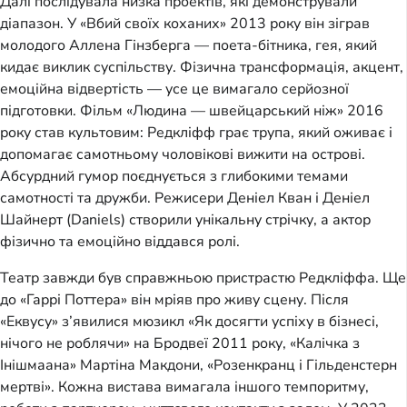
Далі послідувала низка проектів, які демонстрували
діапазон. У «Вбий своїх коханих» 2013 року він зіграв
молодого Аллена Гінзберга — поета-бітника, гея, який
кидає виклик суспільству. Фізична трансформація, акцент,
емоційна відвертість — усе це вимагало серйозної
підготовки. Фільм «Людина — швейцарський ніж» 2016
року став культовим: Редкліфф грає трупа, який оживає і
допомагає самотньому чоловікові вижити на острові.
Абсурдний гумор поєднується з глибокими темами
самотності та дружби. Режисери Деніел Кван і Деніел
Шайнерт (Daniels) створили унікальну стрічку, а актор
фізично та емоційно віддався ролі.
Театр завжди був справжньою пристрастю Редкліффа. Ще
до «Гаррі Поттера» він мріяв про живу сцену. Після
«Еквусу» з’явилися мюзикл «Як досягти успіху в бізнесі,
нічого не роблячи» на Бродвеї 2011 року, «Калічка з
Інішмаана» Мартіна Макдони, «Розенкранц і Гільденстерн
мертві». Кожна вистава вимагала іншого темпоритму,