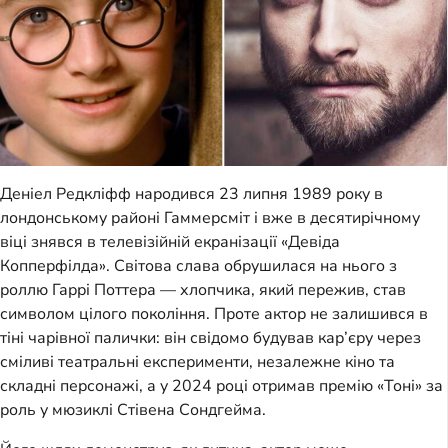
Деніел Редкліфф народився 23 липня 1989 року в
лондонському районі Гаммерсміт і вже в десятирічному
віці знявся в телевізійній екранізації «Девіда
Копперфілда». Світова слава обрушилася на нього з
роллю Гаррі Поттера — хлопчика, який пережив, став
символом цілого покоління. Проте актор не залишився в
тіні чарівної палички: він свідомо будував кар’єру через
сміливі театральні експерименти, незалежне кіно та
складні персонажі, а у 2024 році отримав премію «Тоні» за
роль у мюзиклі Стівена Сондгейма.