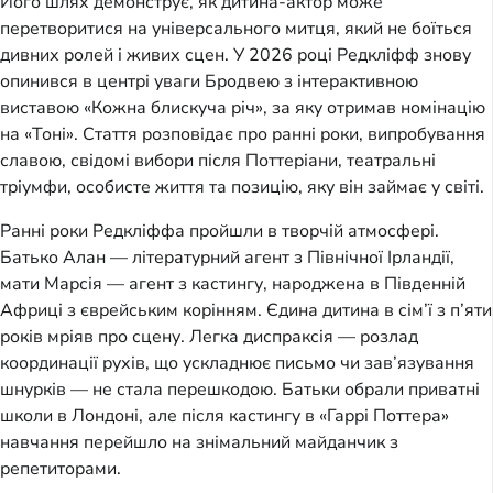
Його шлях демонструє, як дитина-актор може
перетворитися на універсального митця, який не боїться
дивних ролей і живих сцен. У 2026 році Редкліфф знову
опинився в центрі уваги Бродвею з інтерактивною
виставою «Кожна блискуча річ», за яку отримав номінацію
на «Тоні». Стаття розповідає про ранні роки, випробування
славою, свідомі вибори після Поттеріани, театральні
тріумфи, особисте життя та позицію, яку він займає у світі.
Ранні роки Редкліффа пройшли в творчій атмосфері.
Батько Алан — літературний агент з Північної Ірландії,
мати Марсія — агент з кастингу, народжена в Південній
Африці з єврейським корінням. Єдина дитина в сім’ї з п’яти
років мріяв про сцену. Легка диспраксія — розлад
координації рухів, що ускладнює письмо чи зав’язування
шнурків — не стала перешкодою. Батьки обрали приватні
школи в Лондоні, але після кастингу в «Гаррі Поттера»
навчання перейшло на знімальний майданчик з
репетиторами.