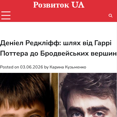
Розвиток UA
Skip
to
content
Деніел Редкліфф: шлях від Гаррі
Поттера до Бродвейських вершин
Posted on
03.06.2026
by
Карина Кузьменко