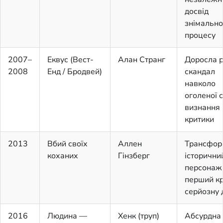
досвід
знімально
процесу
2007–
Еквус (Вест-
Алан Странг
Доросла р
2008
Енд / Бродвей)
скандал
навколо
оголеної 
визнання
критики
2013
Вбий своїх
Аллен
Трансфор
коханих
Гінзберг
історични
персонаж
перший кр
серйозну 
2016
Людина —
Хенк (труп)
Абсурдна