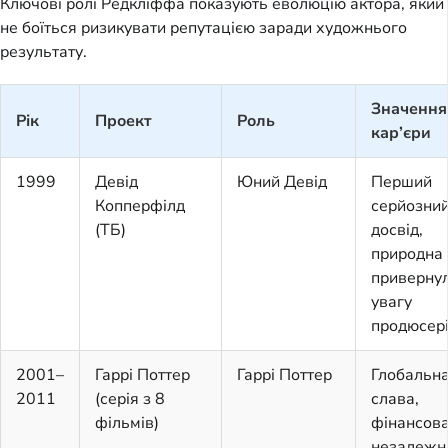
Ключові ролі Редкліффа показують еволюцію актора, який
не боїться ризикувати репутацією заради художнього
результату.
Значення
Рік
Проект
Роль
кар’єри
1999
Девід
Юний Девід
Перший
Копперфілд
серйозни
(ТБ)
досвід,
природна 
приверну
увагу
продюсер
2001–
Гаррі Поттер
Гаррі Поттер
Глобальн
2011
(серія з 8
слава,
фільмів)
фінансов
незалежні