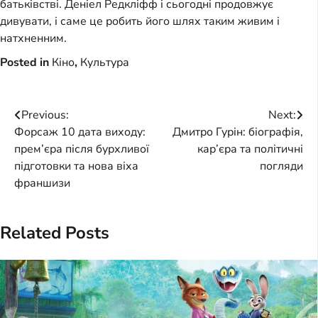
батьківстві. Деніел Редкліфф і сьогодні продовжує
дивувати, і саме це робить його шлях таким живим і
натхненним.
Posted in
Кіно
,
Культура
Post
Previous:
Next:
Форсаж 10 дата виходу:
Дмитро Гурін: біографія,
navigation
прем’єра після бурхливої
кар’єра та політичні
підготовки та нова віха
погляди
франшизи
Related Posts