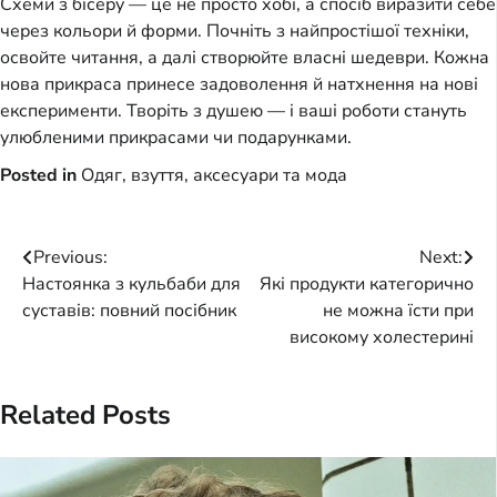
Схеми з бісеру — це не просто хобі, а спосіб виразити себе 
через кольори й форми. Почніть з найпростішої техніки, 
освойте читання, а далі створюйте власні шедеври. Кожна 
нова прикраса принесе задоволення й натхнення на нові 
експерименти. Творіть з душею — і ваші роботи стануть 
улюбленими прикрасами чи подарунками.
Posted in
Одяг, взуття, аксесуари та мода
Post
Previous:
Next:
Настоянка з кульбаби для
Які продукти категорично
navigation
суставів: повний посібник
не можна їсти при
високому холестерині
Related Posts