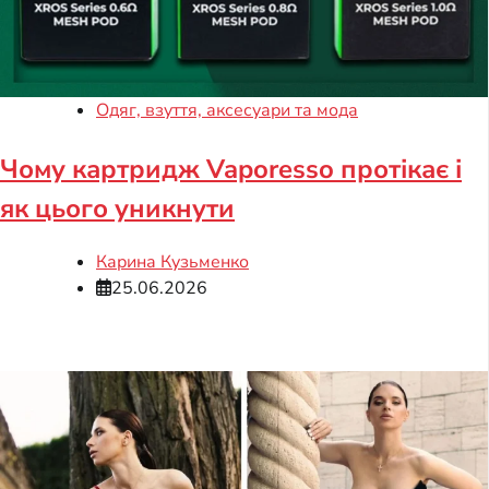
Одяг, взуття, аксесуари та мода
Чому картридж Vaporesso протікає і
як цього уникнути
Карина Кузьменко
25.06.2026