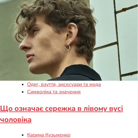
Одяг, взуття, аксесуари та мода
Символіка та значення
Що означає сережка в лівому вусі
чоловіка
Карина Кузьменко