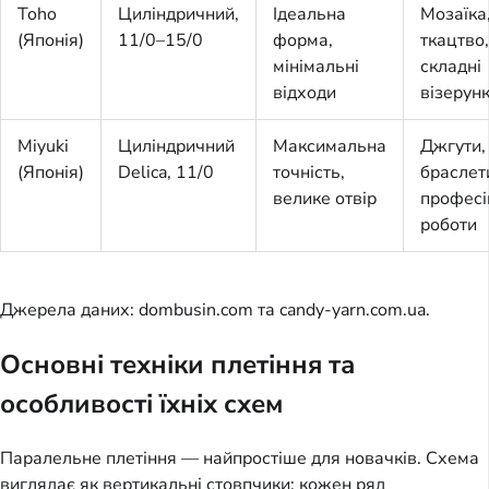
Toho
Циліндричний,
Ідеальна
Мозаїка
(Японія)
11/0–15/0
форма,
ткацтво,
мінімальні
складні
відходи
візерун
Miyuki
Циліндричний
Максимальна
Джгути,
(Японія)
Delica, 11/0
точність,
браслет
велике отвір
професі
роботи
Джерела даних: dombusin.com та candy-yarn.com.ua.
Основні техніки плетіння та
особливості їхніх схем
Паралельне плетіння — найпростіше для новачків. Схема 
виглядає як вертикальні стовпчики: кожен ряд 