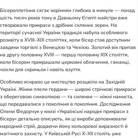
Бісероплетіння сягає корінням глибоко в минуле — понад 
шість тисяч років тому в Давньому Єгипті майстри вже 
створювали прикраси з дрібних скляних зерен. На 
території сучасної України традиція набула особливого 
розквіту в XVIII–XIX століттях, коли бісер став доступним 
завдяки торгівлі з Венецією та Чехією. Золотий вік припав 
на другу половину XVIII — першу половину XIX століття, 
коли бісером прикрашали церковні облачення, гаманці, 
чохли для скриньок і навіть взуття.
Особливо яскраво це мистецтво розцвіло на Західній 
Україні. Жінки плели ґердани — широкі стрічкові прикраси 
з обереговою символікою — та силянки — ніжні намиста, 
що передавалися з покоління в покоління. Дослідження 
Олени Федорчук у книзі «Українські народні прикраси з 
бісеру» детально описують, як ці вироби доповнювали 
народний стрій, додаючи йому кольорової виразності й 
магічного захисту. У Київській Русі X–XII століть уже 