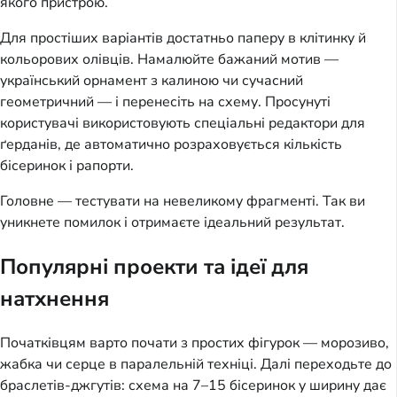
якого пристрою.
Для простіших варіантів достатньо паперу в клітинку й 
кольорових олівців. Намалюйте бажаний мотив — 
український орнамент з калиною чи сучасний 
геометричний — і перенесіть на схему. Просунуті 
користувачі використовують спеціальні редактори для 
ґерданів, де автоматично розраховується кількість 
бісеринок і рапорти.
Головне — тестувати на невеликому фрагменті. Так ви 
уникнете помилок і отримаєте ідеальний результат.
Популярні проекти та ідеї для
натхнення
Початківцям варто почати з простих фігурок — морозиво, 
жабка чи серце в паралельній техніці. Далі переходьте до 
браслетів-джгутів: схема на 7–15 бісеринок у ширину дає 