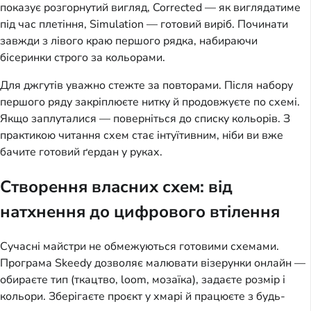
показує розгорнутий вигляд, Corrected — як виглядатиме 
під час плетіння, Simulation — готовий виріб. Починати 
завжди з лівого краю першого рядка, набираючи 
бісеринки строго за кольорами.
Для джгутів уважно стежте за повторами. Після набору 
першого ряду закріплюєте нитку й продовжуєте по схемі. 
Якщо заплуталися — поверніться до списку кольорів. З 
практикою читання схем стає інтуїтивним, ніби ви вже 
бачите готовий ґердан у руках.
Створення власних схем: від
натхнення до цифрового втілення
Сучасні майстри не обмежуються готовими схемами. 
Програма Skeedy дозволяє малювати візерунки онлайн — 
обираєте тип (ткацтво, loom, мозаїка), задаєте розмір і 
кольори. Зберігаєте проєкт у хмарі й працюєте з будь-