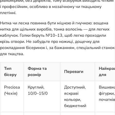
рівномірний, без дефектів, тому візерунок виходить чітким 
і професійним, особливо в мозаїчному чи ткацькому 
плетінні.
Нитка чи леска повинна бути міцною й гнучкою: вощена 
нитка для щільних виробів, тонка волосінь — для легких 
каблучок. Голки беруть №10–13, щоб легко проходили 
крізь отвори. Не забудьте про ножиці, дощечку для 
розкладання бісеринок і, за бажанням, спеціальний станок 
для ткацтва.
Тип
Форма та
Найкра
Переваги
бісеру
розмір
для
Preciosa
Круглий,
Доступний,
Вишивка
(Чехія)
10/0–15/0
яскраві
фігурки,
кольори,
початків
бюджетний