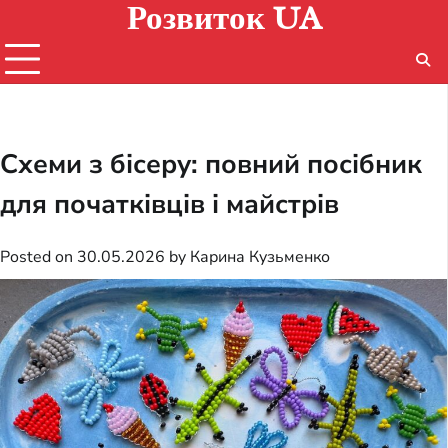
Розвиток UA
Skip
to
content
Схеми з бісеру: повний посібник
для початківців і майстрів
Posted on
30.05.2026
by
Карина Кузьменко