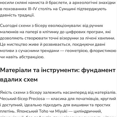
носили скляні намиста й браслети, а археологічні знахідки 
в похованнях III–IV століть на Сумщині підтверджують 
давність традиції.
Сьогодні схеми з бісеру еволюціонували: від ручних 
малюнків на папері в клітинку до цифрових програм, які 
дозволяють створювати точні візерунки за лічені хвилини. 
Це мистецтво живе й розвивається, поєднуючи давні 
мотиви з сучасними трендами — геометрією, флористикою 
чи навіть абстракцією.
Матеріали та інструменти: фундамент
вдалих схем
Якість схеми з бісеру залежить насамперед від матеріалів. 
Чеський бісер Preciosa — класика для початківців, круглий 
і доступний, ідеально підходить для вишивки та простих 
плетінь. Японський Toho чи Miyuki — циліндричний, 