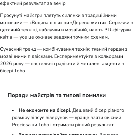
ефектний результат за вечір.
Просунуті майстри плетуть силянки з традиційними 
мотивами — «Водяна лілія» чи «Дерево життя». Сережки в 
цегляній техніці, каблучки в мозаїчній, навіть 3D-фігурки 
квітів — усе це оживає завдяки точним схемам.
Сучасний тренд — комбінування технік: тканий ґердан з 
мозаїчними підвісками. Експериментуйте з кольорами 
2026 року — пастельні градієнти й металеві акценти в 
бісері Toho.
Поради майстрів та типові помилки
Не економте на бісері
. Дешевий бісер різного
розміру зіпсує візерунок — краще взяти якісний
Preciosa чи Toho і отримати рівний результат.
Завжди перевіряйте натяг нитки
. Занадто