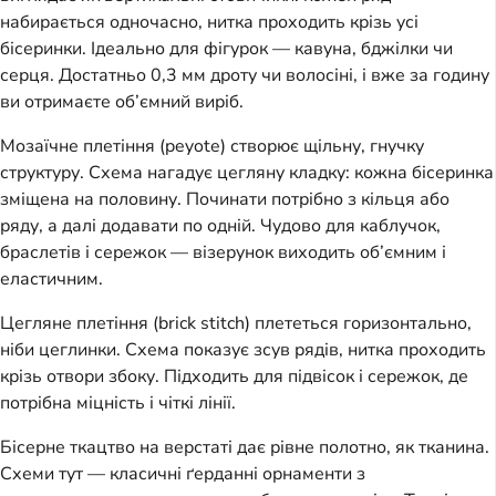
набирається одночасно, нитка проходить крізь усі 
бісеринки. Ідеально для фігурок — кавуна, бджілки чи 
серця. Достатньо 0,3 мм дроту чи волосіні, і вже за годину 
ви отримаєте об’ємний виріб.
Мозаїчне плетіння (peyote) створює щільну, гнучку 
структуру. Схема нагадує цегляну кладку: кожна бісеринка 
зміщена на половину. Починати потрібно з кільця або 
ряду, а далі додавати по одній. Чудово для каблучок, 
браслетів і сережок — візерунок виходить об’ємним і 
еластичним.
Цегляне плетіння (brick stitch) плететься горизонтально, 
ніби цеглинки. Схема показує зсув рядів, нитка проходить 
крізь отвори збоку. Підходить для підвісок і сережок, де 
потрібна міцність і чіткі лінії.
Бісерне ткацтво на верстаті дає рівне полотно, як тканина. 
Схеми тут — класичні ґерданні орнаменти з 