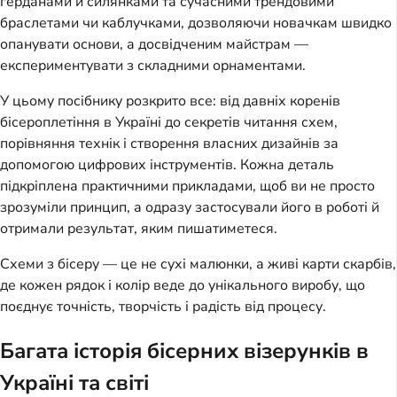
ґерданами й силянками та сучасними трендовими 
браслетами чи каблучками, дозволяючи новачкам швидко 
опанувати основи, а досвідченим майстрам — 
експериментувати з складними орнаментами.
У цьому посібнику розкрито все: від давніх коренів 
бісероплетіння в Україні до секретів читання схем, 
порівняння технік і створення власних дизайнів за 
допомогою цифрових інструментів. Кожна деталь 
підкріплена практичними прикладами, щоб ви не просто 
зрозуміли принцип, а одразу застосували його в роботі й 
отримали результат, яким пишатиметеся.
Схеми з бісеру — це не сухі малюнки, а живі карти скарбів, 
де кожен рядок і колір веде до унікального виробу, що 
поєднує точність, творчість і радість від процесу.
Багата історія бісерних візерунків в
Україні та світі