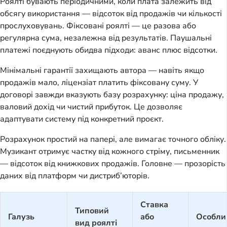
Роялті бувають періодичними, коли плата залежить від
обсягу використання — відсоток від продажів чи кількості
прослуховувань. Фіксовані роялті — це разова або
регулярна сума, незалежна від результатів. Паушальні
платежі поєднують обидва підходи: аванс плюс відсотки.
Мінімальні гарантії захищають автора — навіть якщо
продажів мало, ліцензіат платить фіксовану суму. У
договорі завжди вказують базу розрахунку: ціна продажу,
валовий дохід чи чистий прибуток. Це дозволяє
адаптувати систему під конкретний проєкт.
Розрахунок простий на папері, але вимагає точного обліку.
Музикант отримує частку від кожного стріму, письменник
— відсоток від книжкових продажів. Головне — прозорість
даних від платформ чи дистриб’юторів.
Ставка
Типовий
Галузь
або
Особли
вид роялті