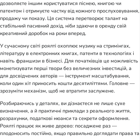
дозволяєте іншим користуватися піснею, книгою чи
патентом і отримуєте частку від кожного прослуховування,
продажу чи показу. Ця система перетворює талант на
стабільний пасивний дохід, ніби здаючи в оренду свій
креативний доробок на роки вперед.
У сучасному світі роялті охоплює музику на стримінгах,
літературу в електронних книгах, патенти в технологіях і
навіть франшизи в бізнесі. Для початківців це можливість
монетизувати перші твори без величезних інвестицій, а
для досвідчених авторів — інструмент масштабування,
коли один хіт приносить кошти десятиліттями. Головне —
зрозуміти механізм, щоб не втратити заслужене.
Розбираючись у деталях, ви дізнаєтеся не лише сухе
визначення, а й практичні приклади з реального життя,
розрахунки, податкові нюанси та секрети оформлення.
Роялті працює як живе дерево: посаджене раз —
плодоносить постійно, якщо правильно доглядати права та