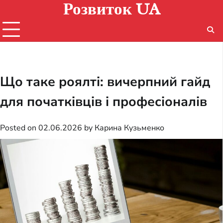
Розвиток UA
Skip
to
content
Що таке роялті: вичерпний гайд
для початківців і професіоналів
Posted on
02.06.2026
by
Карина Кузьменко