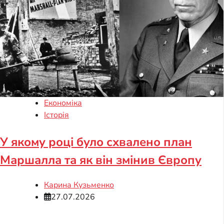
Економіка
Історія
У якому році було схвалено план
Маршалла та як він змінив Європу
Карина Кузьменко
27.07.2026