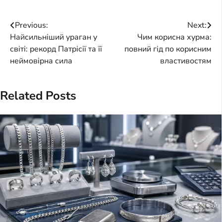
Post
Previous:
Next:
Найсильніший ураган у
Чим корисна хурма:
navigation
світі: рекорд Патрісії та її
повний гід по корисним
неймовірна сила
властивостям
Related Posts