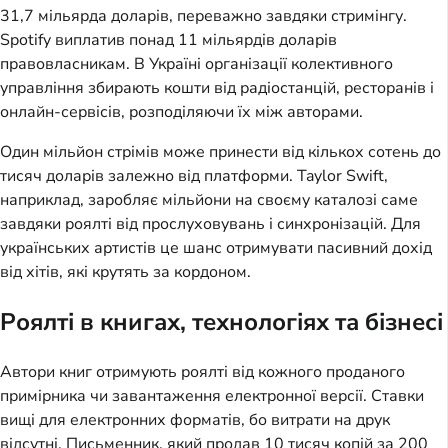
31,7 мільярда доларів, переважно завдяки стримінгу.
Spotify виплатив понад 11 мільярдів доларів
правовласникам. В Україні організації колективного
управління збирають кошти від радіостанцій, ресторанів і
онлайн-сервісів, розподіляючи їх між авторами.
Один мільйон стрімів може принести від кількох сотень до
тисяч доларів залежно від платформи. Taylor Swift,
наприклад, заробляє мільйони на своєму каталозі саме
завдяки роялті від прослуховувань і синхронізацій. Для
українських артистів це шанс отримувати пасивний дохід
від хітів, які крутять за кордоном.
Роялті в книгах, технологіях та бізнесі
Автори книг отримують роялті від кожного проданого
примірника чи завантаження електронної версії. Ставки
вищі для електронних форматів, бо витрати на друк
відсутні. Письменник, який продав 10 тисяч копій за 200