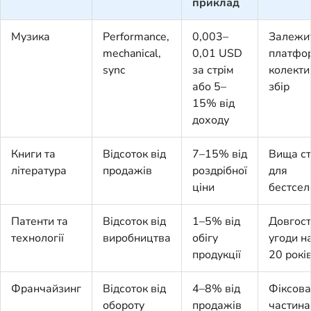
приклад
Музика
Performance,
0,003–
Залежит
mechanical,
0,01 USD
платфо
sync
за стрім
колекти
або 5–
збір
15% від
доходу
Книги та
Відсоток від
7–15% від
Вища с
література
продажів
роздрібної
для
ціни
бестсел
Патенти та
Відсоток від
1–5% від
Довгост
технології
виробництва
обігу
угоди н
продукції
20 рокі
Франчайзинг
Відсоток від
4–8% від
Фіксов
обороту
продажів
частина