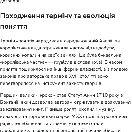
договори.
Походження терміну та еволюція
поняття
Термін «роялті» народився в середньовічній Англії, де
королівська влада отримувала частку від видобутку
корисних копалин на своїх землях. Це була буквальна
«королівська частка» — royalty від слова royal. З часом
поняття поширилося на інші форми власності, а з появою
законів про авторське право в XVIII столітті воно
перетворилося на інструмент захисту творців.
Першим великим кроком став Статут Анни 1710 року в
Британії, який дозволяв авторам отримувати відрахування
за копіювання книг. Пізніше роялті охопили музику,
винаходи та торговельні марки. У XX столітті з розвитком
радіо, телебачення та стримінгу платежі стали
глобальними, а колективні організації почали збирати