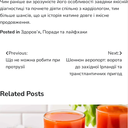
Чим раніше ви зрозумієте його особливості завдяки якісній
діагностиці та почнете діяти спільно з кардіологом, тим
більше шансів, що ця історія матиме довге і якісне
продовження.
Posted in
Здоров’я
,
Поради та лайфхаки
Post
Previous:
Next:
Що не можна робити при
Шеннон аеропорт: ворота
navigation
протрузії
до західної Ірландії та
транстлантичних пригод
Related Posts