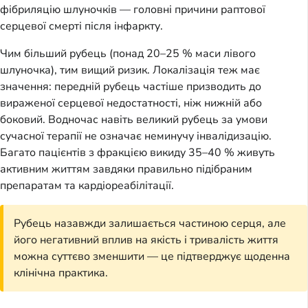
фібриляцію шлуночків — головні причини раптової
серцевої смерті після інфаркту.
Чим більший рубець (понад 20–25 % маси лівого
шлуночка), тим вищий ризик. Локалізація теж має
значення: передній рубець частіше призводить до
вираженої серцевої недостатності, ніж нижній або
боковий. Водночас навіть великий рубець за умови
сучасної терапії не означає неминучу інвалідизацію.
Багато пацієнтів з фракцією викиду 35–40 % живуть
активним життям завдяки правильно підібраним
препаратам та кардіореабілітації.
Рубець назавжди залишається частиною серця, але
його негативний вплив на якість і тривалість життя
можна суттєво зменшити — це підтверджує щоденна
клінічна практика.