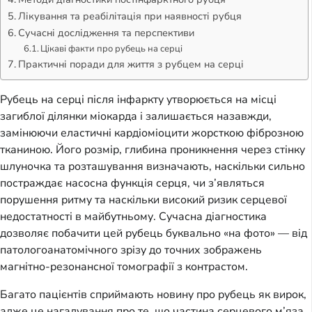
Лікування та реабілітація при наявності рубця
Сучасні дослідження та перспективи
Цікаві факти про рубець на серці
Практичні поради для життя з рубцем на серці
Рубець на серці після інфаркту утворюється на місці
загиблої ділянки міокарда і залишається назавжди,
замінюючи еластичні кардіоміоцити жорсткою фіброзною
тканиною. Його розмір, глибина проникнення через стінку
шлуночка та розташування визначають, наскільки сильно
постраждає насосна функція серця, чи з’являться
порушення ритму та наскільки високий ризик серцевої
недостатності в майбутньому. Сучасна діагностика
дозволяє побачити цей рубець буквально «на фото» — від
патологоанатомічного зрізу до точних зображень
магнітно-резонансної томографії з контрастом.
Багато пацієнтів сприймають новину про рубець як вирок,
адже це нагадування про те, що частина серцевого м’яза