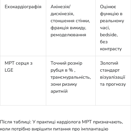
Ехокардіографія
Акінезія/
Оцінює
дискінезія,
функцію в
стоншення стінки,
реальному
фракція викиду,
часі,
ремоделювання
bedside,
без
контрасту
МРТ серця з
Точний розмір
Золотий
LGE
рубця в % ,
стандарт
трансмуральність,
візуалізації
зони ризику
та прогнозу
аритмій
Після таблиці: У практиці кардіолога МРТ призначають,
коли потрібно вирішити питання про імплантацію