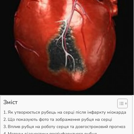
Зміст
Як утворюється рубець на серці після інфаркту міокарда
Що показують фото та зображення рубця на серці
Вплив рубця на роботу серця та довгостроковий прогноз
Методи діагностики постінфарктного рубця