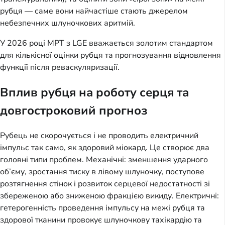
рубця — саме вони найчастіше стають джерелом
небезпечних шлуночкових аритмій.
У 2026 році МРТ з LGE вважається золотим стандартом
для кількісної оцінки рубця та прогнозування відновлення
функції після реваскуляризації.
Вплив рубця на роботу серця та
довгостроковий прогноз
Рубець не скорочується і не проводить електричний
імпульс так само, як здоровий міокард. Це створює два
головні типи проблем. Механічні: зменшення ударного
об’єму, зростання тиску в лівому шлуночку, поступове
розтягнення стінок і розвиток серцевої недостатності зі
збереженою або зниженою фракцією викиду. Електричні:
гетерогенність проведення імпульсу на межі рубця та
здорової тканини провокує шлуночкову тахікардію та