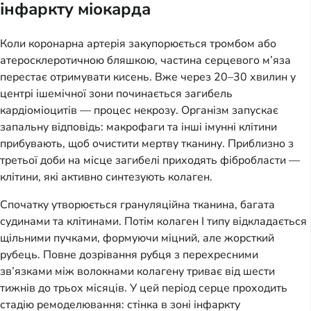
інфаркту міокарда
Коли коронарна артерія закупорюється тромбом або
атеросклеротичною бляшкою, частина серцевого м’яза
перестає отримувати кисень. Вже через 20–30 хвилин у
центрі ішемічної зони починається загибель
кардіоміоцитів — процес некрозу. Організм запускає
запальну відповідь: макрофаги та інші імунні клітини
прибувають, щоб очистити мертву тканину. Приблизно з
третьої доби на місце загибелі приходять фібробласти —
клітини, які активно синтезують колаген.
Спочатку утворюється грануляційна тканина, багата
судинами та клітинами. Потім колаген I типу відкладається
щільними пучками, формуючи міцний, але жорсткий
рубець. Повне дозрівання рубця з перехресними
зв’язками між волокнами колагену триває від шести
тижнів до трьох місяців. У цей період серце проходить
стадію ремоделювання: стінка в зоні інфаркту