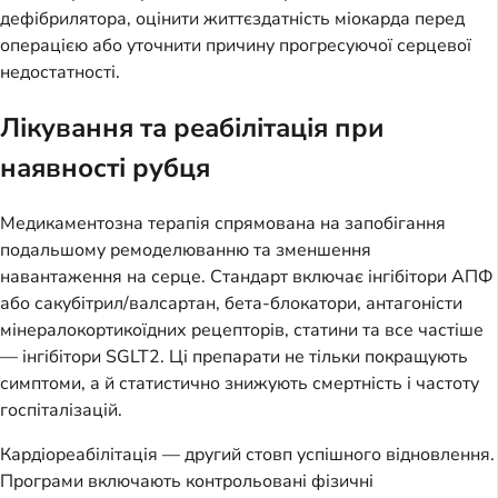
дефібрилятора, оцінити життєздатність міокарда перед
операцією або уточнити причину прогресуючої серцевої
недостатності.
Лікування та реабілітація при
наявності рубця
Медикаментозна терапія спрямована на запобігання
подальшому ремоделюванню та зменшення
навантаження на серце. Стандарт включає інгібітори АПФ
або сакубітрил/валсартан, бета-блокатори, антагоністи
мінералокортикоїдних рецепторів, статини та все частіше
— інгібітори SGLT2. Ці препарати не тільки покращують
симптоми, а й статистично знижують смертність і частоту
госпіталізацій.
Кардіореабілітація — другий стовп успішного відновлення.
Програми включають контрольовані фізичні