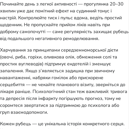
Починайте день з легкої активності — прогулянка 20–30
хвилин уже дає помітний ефект на судинний тонус і
настрій. Контролюйте тиск і пульс вдома, ведіть простий
щоденник. Не пропускайте прийом ліків навіть при
доброму самопочутті — саме регулярність захищає рубець
від подальшого негативного ремоделювання.
Харчування за принципами середземноморської дієти
(овочі, риба, горіхи, оливкова олія, обмеження солі та
простих вуглеводів) підтримує ендотелій і зменшує
запалення. Якщо з’являється задишка при звичному
навантаженні, набряки гомілок або прискорене
серцебиття — не чекайте планового візиту, зверніться до
лікаря раніше. Психологічний стан теж важливий: тривога
та депресія після інфаркту погіршують прогноз, тому не
соромтеся звертатися за підтримкою до психолога або
груп взаємодопомоги.
Кожен рубець — це унікальна історія конкретного серця.