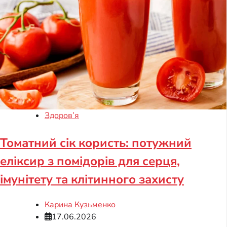
Здоров’я
Томатний сік користь: потужний
еліксир з помідорів для серця,
імунітету та клітинного захисту
Карина Кузьменко
17.06.2026