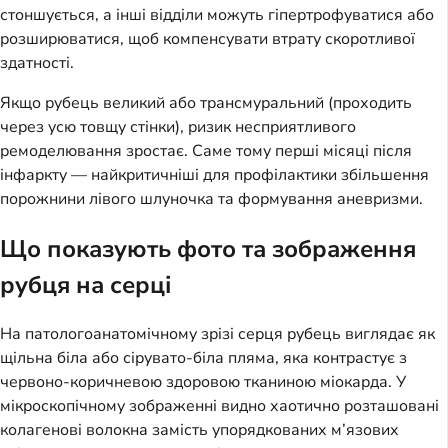
стоншується, а інші відділи можуть гіпертрофуватися або
розширюватися, щоб компенсувати втрату скоротливої
здатності.
Якщо рубець великий або трансмуральний (проходить
через усю товщу стінки), ризик несприятливого
ремоделювання зростає. Саме тому перші місяці після
інфаркту — найкритичніші для профілактики збільшення
порожнини лівого шлуночка та формування аневризми.
Що показують фото та зображення
рубця на серці
На патологоанатомічному зрізі серця рубець виглядає як
щільна біла або сірувато-біла пляма, яка контрастує з
червоно-коричневою здоровою тканиною міокарда. У
мікроскопічному зображенні видно хаотично розташовані
колагенові волокна замість упорядкованих м’язових