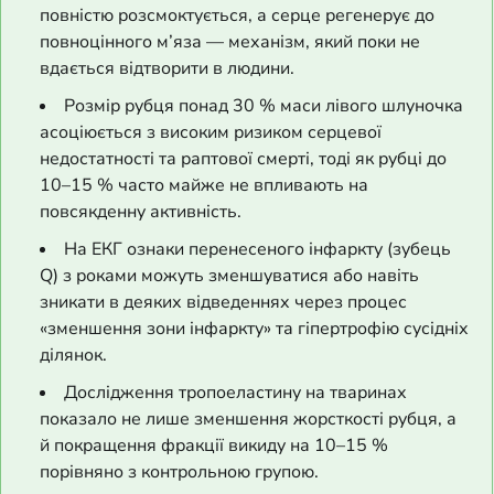
повністю розсмоктується, а серце регенерує до
повноцінного м’яза — механізм, який поки не
вдається відтворити в людини.
Розмір рубця понад 30 % маси лівого шлуночка
асоціюється з високим ризиком серцевої
недостатності та раптової смерті, тоді як рубці до
10–15 % часто майже не впливають на
повсякденну активність.
На ЕКГ ознаки перенесеного інфаркту (зубець
Q) з роками можуть зменшуватися або навіть
зникати в деяких відведеннях через процес
«зменшення зони інфаркту» та гіпертрофію сусідніх
ділянок.
Дослідження тропоеластину на тваринах
показало не лише зменшення жорсткості рубця, а
й покращення фракції викиду на 10–15 %
порівняно з контрольною групою.