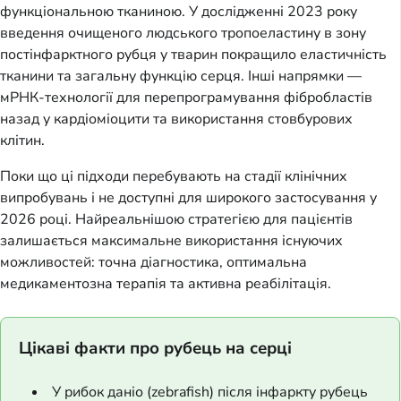
функціональною тканиною. У дослідженні 2023 року
введення очищеного людського тропоеластину в зону
постінфарктного рубця у тварин покращило еластичність
тканини та загальну функцію серця. Інші напрямки —
мРНК-технології для перепрограмування фібробластів
назад у кардіоміоцити та використання стовбурових
клітин.
Поки що ці підходи перебувають на стадії клінічних
випробувань і не доступні для широкого застосування у
2026 році. Найреальнішою стратегією для пацієнтів
залишається максимальне використання існуючих
можливостей: точна діагностика, оптимальна
медикаментозна терапія та активна реабілітація.
Цікаві факти про рубець на серці
У рибок даніо (zebrafish) після інфаркту рубець