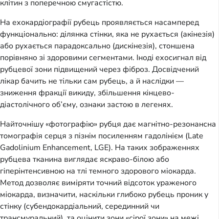
клітин з поперечною смугастістю.
На ехокардіографії рубець проявляється насамперед
функціонально: ділянка стінки, яка не рухається (акінезія)
або рухається парадоксально (дискінезія), стоншена
порівняно зі здоровими сегментами. Іноді ехосигнал від
рубцевої зони підвищений через фіброз. Досвідчений
лікар бачить не тільки сам рубець, а й наслідки —
зниження фракції викиду, збільшення кінцево-
діастолічного об’єму, ознаки застою в легенях.
Найточнішу «фотографію» рубця дає магнітно-резонансна
томографія серця з пізнім посиленням гадолінієм (Late
Gadolinium Enhancement, LGE). На таких зображеннях
рубцева тканина виглядає яскраво-білою або
гіперінтенсивною на тлі темного здорового міокарда.
Метод дозволяє виміряти точний відсоток ураженого
міокарда, визначити, наскільки глибоко рубець проник у
стінку (субендокардіальний, серединний чи
трансмуральний), та оцінити зони «сірої зони» на межі