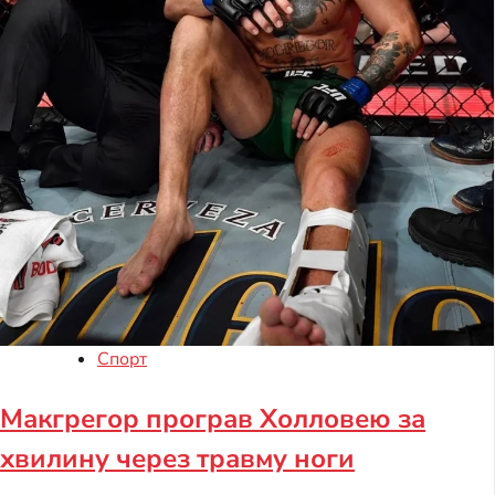
Спорт
Макгрегор програв Холловею за
хвилину через травму ноги