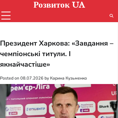
Розвиток UA
Skip
to
content
Президент Харкова: «Завдання –
чемпіонські титули. І
якнайчастіше»
Posted on
08.07.2026
by
Карина Кузьменко