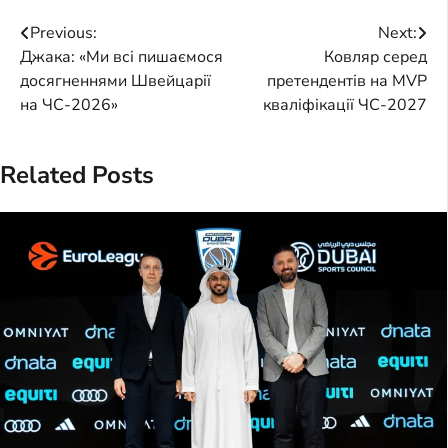
Post
Previous:
Next:
Джака: «Ми всі пишаємося
Ковляр серед
navigation
досягненнями Швейцарії
претендентів на MVP
на ЧС-2026»
кваліфікації ЧС-2027
Related Posts