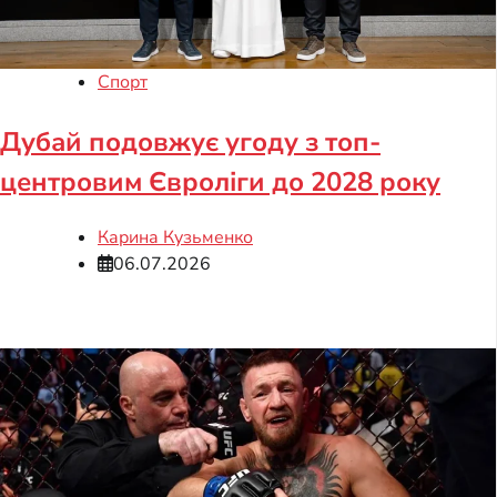
Спорт
Дубай подовжує угоду з топ-
центровим Євроліги до 2028 року
Карина Кузьменко
06.07.2026