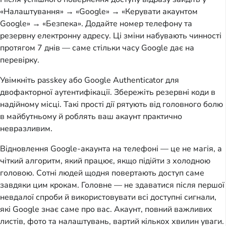
«Налаштування» → «Google» → «Керувати акаунтом
Google» → «Безпека». Додайте номер телефону та
резервну електронну адресу. Ці зміни набувають чинності
протягом 7 днів — саме стільки часу Google дає на
перевірку.
Увімкніть passkey або Google Authenticator для
двофакторної аутентифікації. Збережіть резервні коди в
надійному місці. Такі прості дії рятують від головного болю
в майбутньому й роблять ваш акаунт практично
невразливим.
Відновлення Google-акаунта на телефоні — це не магія, а
чіткий алгоритм, який працює, якщо підійти з холодною
головою. Сотні людей щодня повертають доступ саме
завдяки цим крокам. Головне — не здаватися після першої
невдалої спроби й використовувати всі доступні сигнали,
які Google знає саме про вас. Акаунт, повний важливих
листів, фото та налаштувань, вартий кількох хвилин уваги.