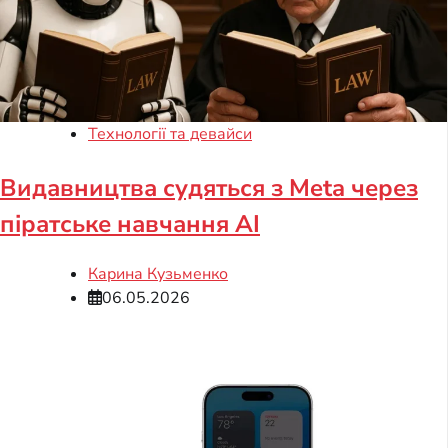
Технології та девайси
Видавництва судяться з Meta через
піратське навчання AI
Карина Кузьменко
06.05.2026