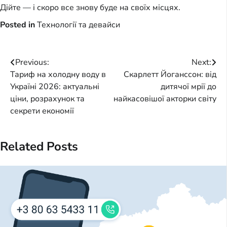
Дійте — і скоро все знову буде на своїх місцях.
Posted in
Технології та девайси
Post
Previous:
Next:
Тариф на холодну воду в
Скарлетт Йоганссон: від
navigation
Україні 2026: актуальні
дитячої мрії до
ціни, розрахунок та
найкасовішої акторки світу
секрети економії
Related Posts