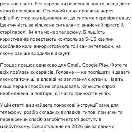
реально навіть без пароля чи резервної пошти, якщо діяти
чітко й послідовно. Основний шлях пролягає через
офіційну сторінку відновлення, де система перевіряє вашу
ідентичність за кількома сигналами: знайомий пристрій,
старі паролі, ім’я та номер телефону. Більшість
користувачів повертають контроль за 5–15 хвилин,
особливо коли використовують той самий телефон, на
якому раніше входили в акаунт.
Процес працює однаково для Gmail, Google Play, Фото та
всіх пов’язаних сервісів. Головне — не поспішати й давати
якомога точніші відповіді на запитання системи. Навіть
якщо перша спроба не спрацювала, кількість спроб
необмежена, а повторні дії часто приносять успіх.
У цій статті ви знайдете покрокові інструкції саме для
телефону, розбір складних випадків, типові помилки та
перевірений спосіб запобігти втраті доступу в
майбутньому. Все актуально на 2026 рік за даними