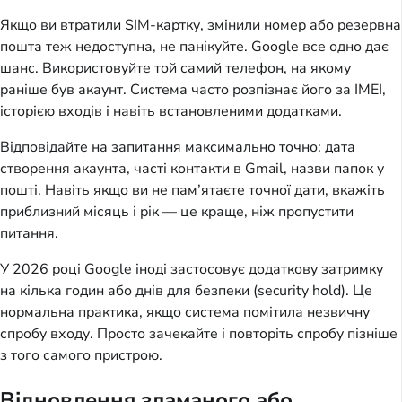
Якщо ви втратили SIM-картку, змінили номер або резервна
пошта теж недоступна, не панікуйте. Google все одно дає
шанс. Використовуйте той самий телефон, на якому
раніше був акаунт. Система часто розпізнає його за IMEI,
історією входів і навіть встановленими додатками.
Відповідайте на запитання максимально точно: дата
створення акаунта, часті контакти в Gmail, назви папок у
пошті. Навіть якщо ви не пам’ятаєте точної дати, вкажіть
приблизний місяць і рік — це краще, ніж пропустити
питання.
У 2026 році Google іноді застосовує додаткову затримку
на кілька годин або днів для безпеки (security hold). Це
нормальна практика, якщо система помітила незвичну
спробу входу. Просто зачекайте і повторіть спробу пізніше
з того самого пристрою.
Відновлення зламаного або