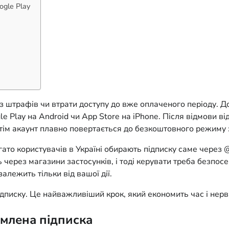
ogle Play
штрафів чи втрати доступу до вже оплаченого періоду. Дос
 Play на Android чи App Store на iPhone. Після відмови 
отім акаунт плавно повертається до безкоштовного режиму
гато користувачів в Україні обирають підписку саме чере
 через магазини застосунків, і тоді керувати треба безпо
алежить тільки від вашої дії.
дписку. Це найважливіший крок, який економить час і нерв
рмлена підписка