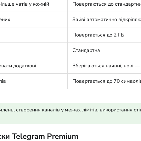
більше чатів у кожній
Повертаються до стандартних
ених
Зайві автоматично відкріпл
Повертається до 2 ГБ
Стандартна
вати додаткові
Зберігаються наявні, нові —
лів
Повертається до 70 символів
млень, створення каналів у межах лімітів, використання с
ски Telegram Premium