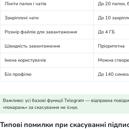
Ліміти папок і чатів
До 20 папок, 
Закріплені чати
До 10 закріпл
Розмір файлів для завантаження
До 4 ГБ
Швидкість завантаження
Пріоритетна
Імена користувачів
Можна створю
Біо профілю
До 140 симво
Важливо: усі базові функції Telegram — відправка повідо
«покарань» за скасування не існує.
Типові помилки при скасуванні підпи