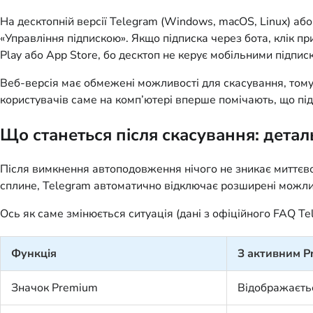
На десктопній версії Telegram (Windows, macOS, Linux) аб
«Управління підпискою». Якщо підписка через бота, клік п
Play або App Store, бо десктоп не керує мобільними підпи
Веб-версія має обмежені можливості для скасування, тому
користувачів саме на комп’ютері вперше помічають, що пі
Що станеться після скасування: детал
Після вимкнення автоподовження нічого не зникає миттєво
сплине, Telegram автоматично відключає розширені можлив
Ось як саме змінюється ситуація (дані з офіційного FAQ Te
Функція
З активним P
Значок Premium
Відображаєтьс