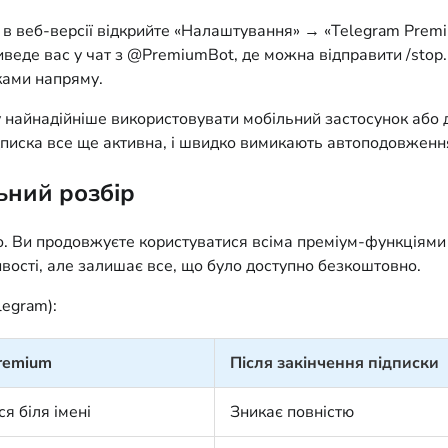
о в веб-версії відкрийте «Налаштування» → «Telegram Premi
риведе вас у чат з @PremiumBot, де можна відправити /sto
сками напряму.
 найнадійніше використовувати мобільний застосунок або 
дписка все ще активна, і швидко вимикають автоподовження
ьний розбір
. Ви продовжуєте користуватися всіма преміум-функціями 
ості, але залишає все, що було доступно безкоштовно.
legram):
remium
Після закінчення підписки
я біля імені
Зникає повністю