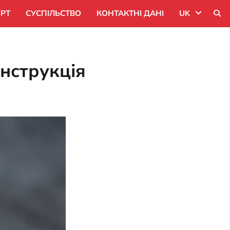
РТ
СУСПІЛЬСТВО
КОНТАКТНІ ДАНІ
UK
Uk
інструкція
Ru