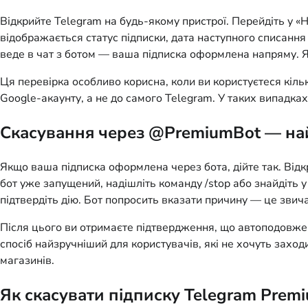
Відкрийте Telegram на будь-якому пристрої. Перейдіть у «Н
відображається статус підписки, дата наступного списанн
веде в чат з ботом — ваша підписка оформлена напряму. Як
Ця перевірка особливо корисна, коли ви користуєтеся кіль
Google-акаунту, а не до самого Telegram. У таких випадках
Скасування через @PremiumBot — на
Якщо ваша підписка оформлена через бота, дійте так. Відк
бот уже запущений, надішліть команду /stop або знайдіть 
підтвердіть дію. Бот попросить вказати причину — це звич
Після цього ви отримаєте підтвердження, що автоподовжен
спосіб найзручніший для користувачів, які не хочуть захо
магазинів.
Як скасувати підписку Telegram Premi