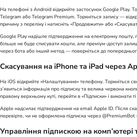
На телефоні з Android відкрийте застосунок Google Play. То
Telegram або Telegram Premium. Торкніться запису — відкр
причину з переліку і натисніть «Продовжити» або «Скасуват
Google Play надішле підтвердження на електронну пошту, п
більше не буде списувати кошти, але преміум-доступ зали
через бота або інший метод — поверніться до попередньог
Скасування на iPhone та iPad через Ap
На iOS відкрийте «Налаштування» телефону. Торкніться свого
з’явиться інформація про підписку та велика червона кноп
правому верхньому куті, перейти в «Підписки» і виконати ті с
Apple надсилає підтвердження на email Apple ID. Після ска
перевірте, чи не оформлена підписка через @PremiumBot 
Управління підпискою на комп’ютері т