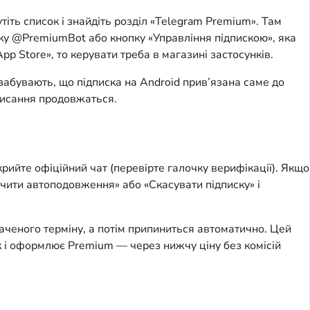
іть список і знайдіть розділ «Telegram Premium». Там
дку @PremiumBot або кнопку «Управління підпискою», яка
p Store», то керувати треба в магазині застосунків.
забувають, що підписка на Android прив’язана саме до
списання продовжаться.
рийте офіційний чат (перевірте галочку верифікації). Якщо
ючити автоподовження» або «Скасувати підписку» і
ченого терміну, а потім припиниться автоматично. Цей
ак і оформлює Premium — через нижчу ціну без комісій