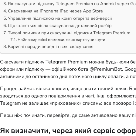
Як скасувати підписку Telegram Premium на Android через Go
Скасування на iPhone та iPad через App Store
Управління підпискою на комп’ютері та веб-версії
Що станеться після скасування: детальний розбір
Типові помилки при скасуванні підписки Telegram Premium
Найпоширеніші помилки, яких варто уникнути
Корисні поради перед і після скасування
Скасувати підписку Telegram Premium можна будь-коли без 
оформили підписку — офіційного бота @PremiumBot, Google
активними до останнього дня поточного циклу оплати, а п
Процес займає кілька хвилин, якщо знати точний шлях. Ба
зводиться до одного повідомлення в чаті. Інші оформлюють
Telegram не залишає «прихованих» списань: все прозоро і з
Перш ніж починати, перевірте, де саме активовано вашу пі
Як визначити, через який сервіс офо