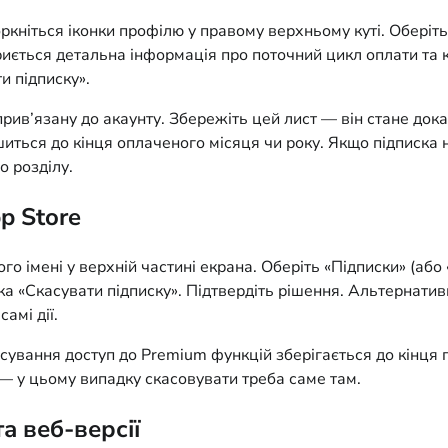
ркніться іконки профілю у правому верхньому куті. Оберіть 
иється детальна інформація про поточний цикл оплати та кн
и підписку».
рив’язану до акаунту. Збережіть цей лист — він стане док
шиться до кінця оплаченого місяця чи року. Якщо підписка
о розділу.
p Store
 імені у верхній частині екрана. Оберіть «Підписки» (або «
ка «Скасувати підписку». Підтвердіть рішення. Альтернатив
амі дії.
сування доступ до Premium функцій зберігається до кінця п
— у цьому випадку скасовувати треба саме там.
а веб-версії