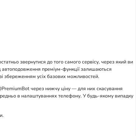
татньо звернутися до того самого сервісу, через який ви
від автоподовження преміум-функції залишаються
 зі збереженням усіх базових можливостей.
з @PremiumBot через нижчу ціну — для них скасування
середньо в налаштуваннях телефону. У будь-якому випадку
и.