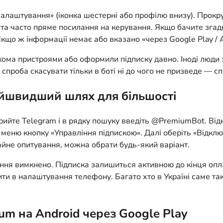
алаштування» (іконка шестерні або профілю внизу). Прокрут
я та часто пряме посилання на керування. Якщо бачите зга
що ж інформації немає або вказано «через Google Play / Ap
кома пристроями або оформили підписку давно. Іноді люди 
 спроба скасувати тільки в боті ні до чого не призведе — 
йшвидший шлях для більшості
рийте Telegram і в рядку пошуку введіть @PremiumBot. Відк
у меню кнопку «Управління підпискою». Далі оберіть «Відкл
айне опитування, можна обрати будь-який варіант.
ня вимкнено. Підписка залишиться активною до кінця опла
дити в налаштування телефону. Багато хто в Україні саме т
um на Android через Google Play