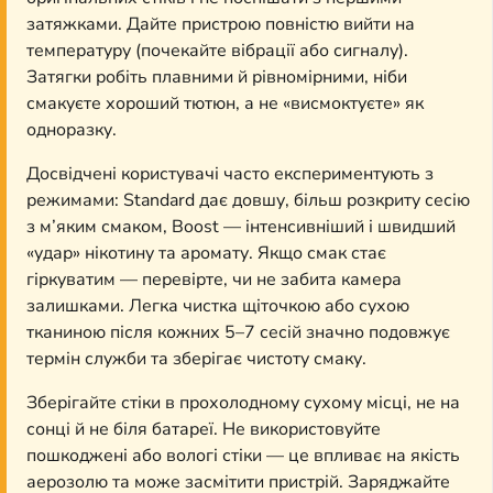
затяжками. Дайте пристрою повністю вийти на
температуру (почекайте вібрації або сигналу).
Затягки робіть плавними й рівномірними, ніби
смакуєте хороший тютюн, а не «висмоктуєте» як
одноразку.
Досвідчені користувачі часто експериментують з
режимами: Standard дає довшу, більш розкриту сесію
з м’яким смаком, Boost — інтенсивніший і швидший
«удар» нікотину та аромату. Якщо смак стає
гіркуватим — перевірте, чи не забита камера
залишками. Легка чистка щіточкою або сухою
тканиною після кожних 5–7 сесій значно подовжує
термін служби та зберігає чистоту смаку.
Зберігайте стіки в прохолодному сухому місці, не на
сонці й не біля батареї. Не використовуйте
пошкоджені або вологі стіки — це впливає на якість
аерозолю та може засмітити пристрій. Заряджайте