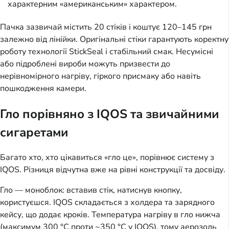
характерним «американським» характером.
Пачка зазвичай містить 20 стіків і коштує 120–145 грн
залежно від лінійки. Оригінальні стіки гарантують коректну
роботу технології StickSeal і стабільний смак. Несумісні
або підроблені вироби можуть призвести до
нерівномірного нагріву, гіркого присмаку або навіть
пошкодження камери.
Гло порівняно з IQOS та звичайними
сигаретами
Багато хто, хто цікавиться «гло це», порівнює систему з
IQOS. Різниця відчутна вже на рівні конструкції та досвіду.
Гло — моноблок: вставив стік, натиснув кнопку,
користуєшся. IQOS складається з холдера та зарядного
кейсу, що додає кроків. Температура нагріву в гло нижча
(максимум 300 °C проти ~350 °C у IQOS), тому аерозоль