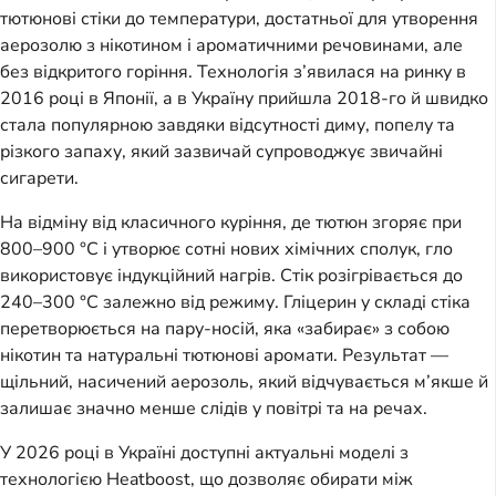
тютюнові стіки до температури, достатньої для утворення
аерозолю з нікотином і ароматичними речовинами, але
без відкритого горіння. Технологія з’явилася на ринку в
2016 році в Японії, а в Україну прийшла 2018-го й швидко
стала популярною завдяки відсутності диму, попелу та
різкого запаху, який зазвичай супроводжує звичайні
сигарети.
На відміну від класичного куріння, де тютюн згоряє при
800–900 °C і утворює сотні нових хімічних сполук, гло
використовує індукційний нагрів. Стік розігрівається до
240–300 °C залежно від режиму. Гліцерин у складі стіка
перетворюється на пару-носій, яка «забирає» з собою
нікотин та натуральні тютюнові аромати. Результат —
щільний, насичений аерозоль, який відчувається м’якше й
залишає значно менше слідів у повітрі та на речах.
У 2026 році в Україні доступні актуальні моделі з
технологією Heatboost, що дозволяє обирати між