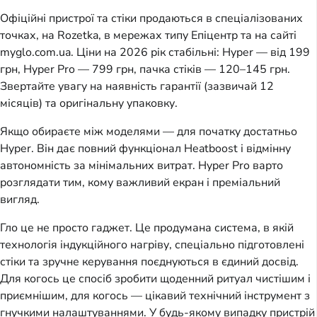
Офіційні пристрої та стіки продаються в спеціалізованих
точках, на Rozetka, в мережах типу Епіцентр та на сайті
myglo.com.ua. Ціни на 2026 рік стабільні: Hyper — від 199
грн, Hyper Pro — 799 грн, пачка стіків — 120–145 грн.
Звертайте увагу на наявність гарантії (зазвичай 12
місяців) та оригінальну упаковку.
Якщо обираєте між моделями — для початку достатньо
Hyper. Він дає повний функціонал Heatboost і відмінну
автономність за мінімальних витрат. Hyper Pro варто
розглядати тим, кому важливий екран і преміальний
вигляд.
Гло це не просто гаджет. Це продумана система, в якій
технологія індукційного нагріву, спеціально підготовлені
стіки та зручне керування поєднуються в єдиний досвід.
Для когось це спосіб зробити щоденний ритуал чистішим і
приємнішим, для когось — цікавий технічний інструмент з
гнучкими налаштуваннями. У будь-якому випадку пристрій