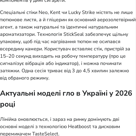
компонентів у димі сигарети.
Спеціальні стіки Neo, Kent чи Lucky Strike містять не лише
тютюнове листя, а й гліцерин як основний аерозолетвірний
агент, а також натуральні та ідентичні натуральним
ароматизатори. Технологія StickSeal забезпечує щільну
упаковку, щоб під час нагрівання тютюн не осипався
всередину камери. Користувач вставляє стік, пристрій за
15–20 секунд виходить на робочу температуру (про це
сигналізує вібрація або індикатор), і можна починати
затяжки. Одна сесія триває від 3 до 4,5 хвилин залежно
від обраного режиму.
Актуальні моделі гло в Україні у 2026
році
Лінійка оновлюється, і зараз на ринку домінують дві
основні моделі з технологією Heatboost та дисковим
перемикачем TasteSelect.