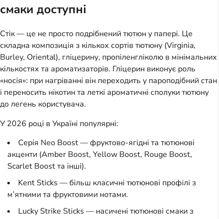
смаки доступні
Стік — це не просто подрібнений тютюн у папері. Це
складна композиція з кількох сортів тютюну (Virginia,
Burley, Oriental), гліцерину, пропіленгліколю в мінімальних
кількостях та ароматизаторів. Гліцерин виконує роль
«носія»: при нагріванні він переходить у пароподібний стан
і переносить нікотин та леткі ароматичні сполуки тютюну
до легень користувача.
У 2026 році в Україні популярні:
Серія Neo Boost — фруктово-ягідні та тютюнові
акценти (Amber Boost, Yellow Boost, Rouge Boost,
Scarlet Boost та інші).
Kent Sticks — більш класичні тютюнові профілі з
м’ятними та фруктовими нотами.
Lucky Strike Sticks — насичені тютюнові смаки з