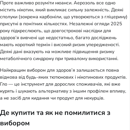
Проте важливо розуміти нюанси. Аерозоль все одно
містить нікотин, який викликає сильну залежність. Деякі
сполуки (зокрема карбоніли, що утворюються з гліцерину)
присутні в помітних кількостях. Незалежні огляди 2025
року підкреслюють, що довгострокові наслідки для
здоров’я вивчені ще недостатньо, багато досліджень
мають короткий термін і високий ризик упередженості.
Деякі дані вказують на можливе підвищення ризику
метаболічного синдрому при тривалому використанні.
Найкращим вибором для здоров’я залишається повна
відмова від будь-яких тютюнових і нікотинових продуктів.
Гло — це інструмент для дорослих споживачів, які вже
курять і шукають альтернативу з іншим профілем впливу,
а не засіб для кидання чи продукт для некурців.
Де купити та як не помилитися з
вибором