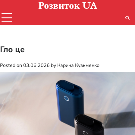
Розвиток UA
Skip
to
content
Гло це
Posted on
03.06.2026
by
Карина Кузьменко