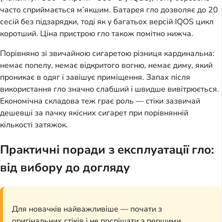
часто сприймається м’якшим. Батарея гло дозволяє до 20
сесій без підзарядки, тоді як у багатьох версій IQOS цикл
коротший. Ціна пристрою гло також помітно нижча.
Порівняно зі звичайною сигаретою різниця кардинальна:
немає попелу, немає відкритого вогню, немає диму, який
проникає в одяг і завішує приміщення. Запах після
використання гло значно слабший і швидше вивітрюється.
Економічна складова теж грає роль — стіки зазвичай
дешевші за пачку якісних сигарет при порівнянній
кількості затяжок.
Практичні поради з експлуатації гло:
від вибору до догляду
Для новачків найважливіше — почати з
оригінальних стіків і не поспішати з першими