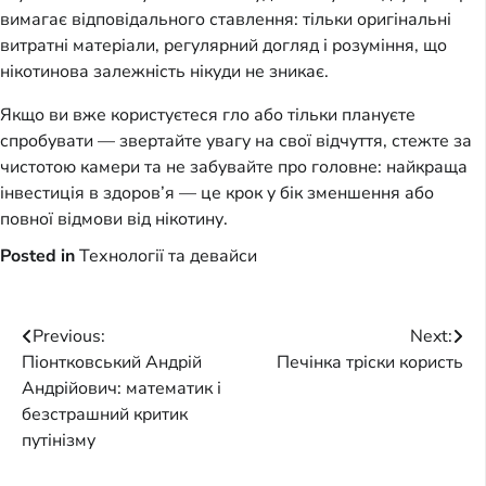
вимагає відповідального ставлення: тільки оригінальні
витратні матеріали, регулярний догляд і розуміння, що
нікотинова залежність нікуди не зникає.
Якщо ви вже користуєтеся гло або тільки плануєте
спробувати — звертайте увагу на свої відчуття, стежте за
чистотою камери та не забувайте про головне: найкраща
інвестиція в здоров’я — це крок у бік зменшення або
повної відмови від нікотину.
Posted in
Технології та девайси
Post
Previous:
Next:
Піонтковський Андрій
Печінка тріски користь
navigation
Андрійович: математик і
безстрашний критик
путінізму