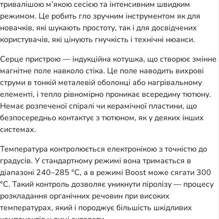
тривалішою м’якою сесією та інтенсивним швидким
режимом. Це робить гло зручним інструментом як для
новачків, які шукають простоту, так і для досвідчених
користувачів, які цінують гнучкість і технічні нюанси.
Серце пристрою — індукційна котушка, що створює змінне
магнітне поле навколо стіка. Це поле наводить вихрові
струми в тонкій металевій оболонці або нагрівальному
елементі, і тепло рівномірно проникає всередину тютюну.
Немає розпеченої спіралі чи керамічної пластини, що
безпосередньо контактує з тютюном, як у деяких інших
системах.
Температура контролюється електронікою з точністю до
градусів. У стандартному режимі вона тримається в
діапазоні 240–285 °C, а в режимі Boost може сягати 300
°C. Такий контроль дозволяє уникнути піролізу — процесу
розкладання органічних речовин при високих
температурах, який і породжує більшість шкідливих