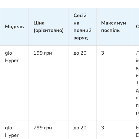
Сесій
Ціна
на
Максимум
Модель
О
(орієнтовно)
повний
поспіль
заряд
glo
199 грн
до 20
3
Л
Hyper
і
к
к
T
д
ш
п
р
glo
799 грн
до 20
3
Е
Hyper
E