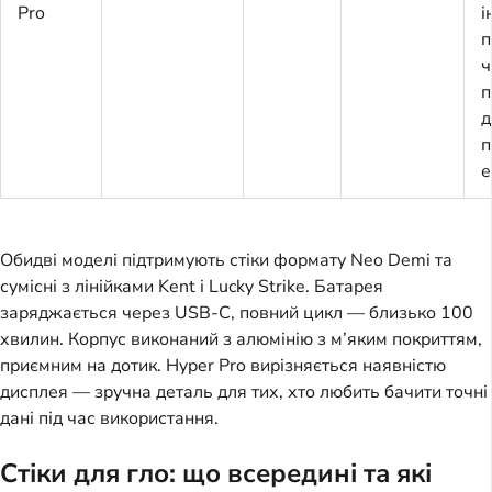
Pro
і
п
ч
п
д
п
е
Обидві моделі підтримують стіки формату Neo Demi та
сумісні з лінійками Kent і Lucky Strike. Батарея
заряджається через USB-C, повний цикл — близько 100
хвилин. Корпус виконаний з алюмінію з м’яким покриттям,
приємним на дотик. Hyper Pro вирізняється наявністю
дисплея — зручна деталь для тих, хто любить бачити точні
дані під час використання.
Стіки для гло: що всередині та які