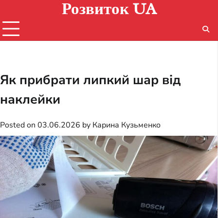
Розвиток UA
Skip
to
content
Як прибрати липкий шар від
наклейки
Posted on
03.06.2026
by
Карина Кузьменко