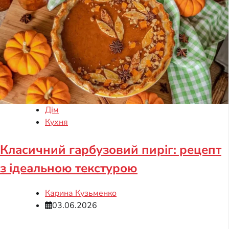
Дім
Кухня
Класичний гарбузовий пиріг: рецепт
з ідеальною текстурою
Карина Кузьменко
03.06.2026