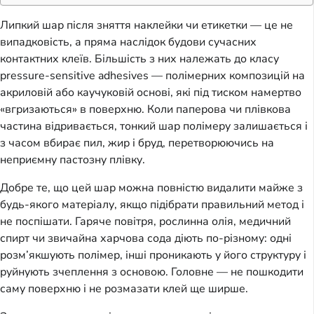
Липкий шар після зняття наклейки чи етикетки — це не
випадковість, а пряма наслідок будови сучасних
контактних клеїв. Більшість з них належать до класу
pressure-sensitive adhesives — полімерних композицій на
акриловій або каучуковій основі, які під тиском намертво
«вгризаються» в поверхню. Коли паперова чи плівкова
частина відривається, тонкий шар полімеру залишається і
з часом вбирає пил, жир і бруд, перетворюючись на
неприємну пастозну плівку.
Добре те, що цей шар можна повністю видалити майже з
будь-якого матеріалу, якщо підібрати правильний метод і
не поспішати. Гаряче повітря, рослинна олія, медичний
спирт чи звичайна харчова сода діють по-різному: одні
розм’якшують полімер, інші проникають у його структуру і
руйнують зчеплення з основою. Головне — не пошкодити
саму поверхню і не розмазати клей ще ширше.