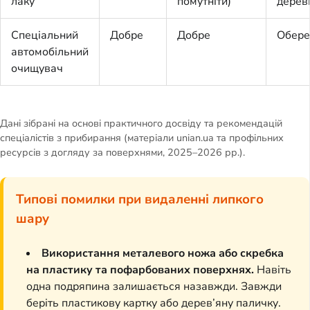
лаку
помутніти)
дерев
Спеціальний
Добре
Добре
Обер
автомобільний
очищувач
Дані зібрані на основі практичного досвіду та рекомендацій
спеціалістів з прибирання (матеріали unian.ua та профільних
ресурсів з догляду за поверхнями, 2025–2026 рр.).
Типові помилки при видаленні липкого
шару
Використання металевого ножа або скребка
на пластику та пофарбованих поверхнях.
Навіть
одна подряпина залишається назавжди. Завжди
беріть пластикову картку або дерев’яну паличку.