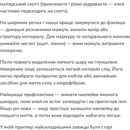
малярський скотч (приклеюєте і різко відриваєте — клей
частково переходить на скотч).
На шкіряних речах і замші краще звернутися до фахівця
— домашні розчинники можуть змінити колір або
структуру матеріалу. Для мармуру та натурального каменю
уникайте кислот (оцет, лимон) — вони можуть витравити
поверхню.
Після повного видалення липкого шару на глянцевих
поверхнях іноді залишається легкий матовий слід. Його
легко прибрати поліроллю для меблів або звичайним
засобом для миття скла з мікрофіброю.
Найкраща профілактика — знімати наклейки якомога
швидше, поки клей не встиг затвердіти і не притягнув пил.
Якщо річ нова — іноді простіше залишити наклейку до
першого миття, а потім вона відходить набагато легше.
У моїй практиці найскладнішими завжди були старі