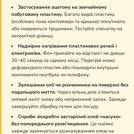
Застосування ацетону на звичайному
побутовому пластику.
Багато видів пластику
(особливо тонкі контейнери та кришки) помутніють
або покриються тріщинами. Тестуйте спочатку на
непомітній ділянці.
Надмірне нагрівання пластикових речей і
електроніки.
Фен тримайте на відстані і не довше
30–40 секунд на одному місці. Перегрів може
деформувати пластик або пошкодити внутрішні
компоненти ноутбука чи телефону.
Залишання олії чи розчинника на поверхні без
подальшого миття.
Через кілька днів з’явиться
липкий наліт знову або неприємний запах. Завжди
завершуйте обробку гелем для посуду.
Спроби зіскребти застарілий клей «насухо»
без попереднього розм’якшення.
Це майже
завжди закінчується розмазуванням клею на