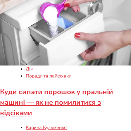
Дім
Поради та лайфхаки
Куди сипати порошок у пральній
машині — як не помилитися з
відсіками
Карина Кузьменко