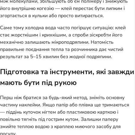
між молекулами, збільшують об’єм полімеру і знижують
його внутрішню когезію — клей перестає бути липким і
згортається в кульки або просто витирається.
Саме тому холодна вода часто погіршує ситуацію: клей
стає жорсткішим і крихкішим, а спроби зіскребти його
механічно залишають мікроподряпини. Натомість
правильне поєднання тепла та розчинника дає чистий
результат за 5–15 хвилин без жодної подряпини.
Підготовка та інструменти, які завжди
мають бути під рукою
Перш ніж братися за будь-який метод, зніміть основну
частину наклейки. Якщо папір або плівка ще тримаються
— піддінь куточок нігтем або пластиковою карткою і
повільно тягніть під гострим кутом. Залишки паперу
змийте теплою водою з краплею миючого засобу для
посуду.