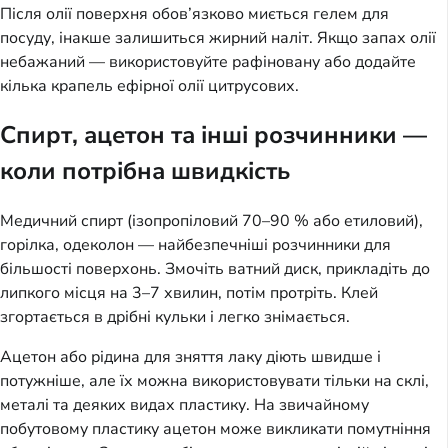
Після олії поверхня обов’язково миється гелем для
посуду, інакше залишиться жирний наліт. Якщо запах олії
небажаний — використовуйте рафіновану або додайте
кілька крапель ефірної олії цитрусових.
Спирт, ацетон та інші розчинники —
коли потрібна швидкість
Медичний спирт (ізопропіловий 70–90 % або етиловий),
горілка, одеколон — найбезпечніші розчинники для
більшості поверхонь. Змочіть ватний диск, прикладіть до
липкого місця на 3–7 хвилин, потім протріть. Клей
згортається в дрібні кульки і легко знімається.
Ацетон або рідина для зняття лаку діють швидше і
потужніше, але їх можна використовувати тільки на склі,
металі та деяких видах пластику. На звичайному
побутовому пластику ацетон може викликати помутніння