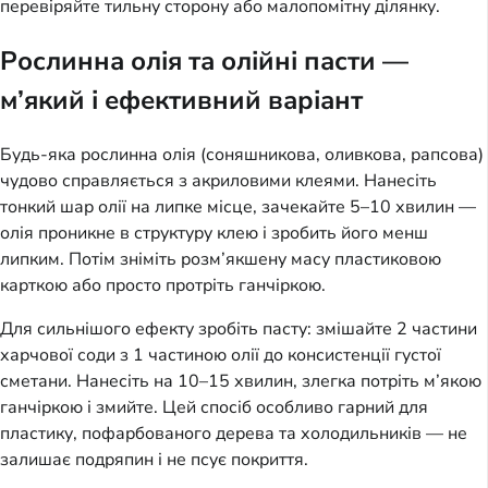
перевіряйте тильну сторону або малопомітну ділянку.
Рослинна олія та олійні пасти —
м’який і ефективний варіант
Будь-яка рослинна олія (соняшникова, оливкова, рапсова)
чудово справляється з акриловими клеями. Нанесіть
тонкий шар олії на липке місце, зачекайте 5–10 хвилин —
олія проникне в структуру клею і зробить його менш
липким. Потім зніміть розм’якшену масу пластиковою
карткою або просто протріть ганчіркою.
Для сильнішого ефекту зробіть пасту: змішайте 2 частини
харчової соди з 1 частиною олії до консистенції густої
сметани. Нанесіть на 10–15 хвилин, злегка потріть м’якою
ганчіркою і змийте. Цей спосіб особливо гарний для
пластику, пофарбованого дерева та холодильників — не
залишає подряпин і не псує покриття.