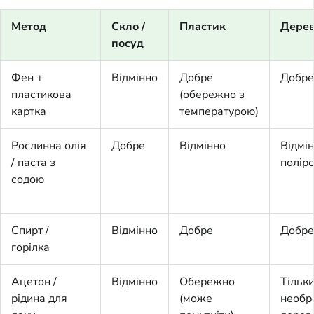
Метод
Скло /
Пластик
Дерев
посуд
Фен +
Відмінно
Добре
Добре
пластикова
(обережно з
картка
температурою)
Рослинна олія
Добре
Відмінно
Відмін
/ паста з
полір
содою
Спирт /
Відмінно
Добре
Добре
горілка
Ацетон /
Відмінно
Обережно
Тільки
рідина для
(може
необр