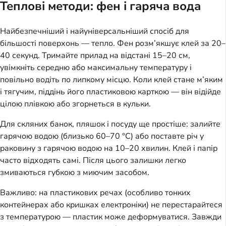
Теплові методи: фен і гаряча вода
Найбезпечніший і найуніверсальніший спосіб для
більшості поверхонь — тепло. Фен розм’якшує клей за 20–
40 секунд. Тримайте прилад на відстані 15–20 см,
увімкніть середню або максимальну температуру і
повільно водіть по липкому місцю. Коли клей стане м’яким
і тягучим, піддінь його пластиковою карткою — він відійде
цілою плівкою або згорнеться в кульки.
Для скляних банок, пляшок і посуду ще простіше: залийте
гарячою водою (близько 60–70 °C) або поставте річ у
раковину з гарячою водою на 10–20 хвилин. Клей і папір
часто відходять самі. Після цього залишки легко
змиваються губкою з миючим засобом.
Важливо: на пластикових речах (особливо тонких
контейнерах або кришках електроніки) не перестарайтеся
з температурою — пластик може деформуватися. Завжди