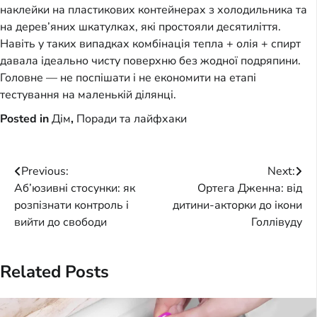
наклейки на пластикових контейнерах з холодильника та
на дерев’яних шкатулках, які простояли десятиліття.
Навіть у таких випадках комбінація тепла + олія + спирт
давала ідеально чисту поверхню без жодної подряпини.
Головне — не поспішати і не економити на етапі
тестування на маленькій ділянці.
Posted in
Дім
,
Поради та лайфхаки
Post
Previous:
Next:
Аб’юзивні стосунки: як
Ортега Дженна: від
navigation
розпізнати контроль і
дитини-акторки до ікони
вийти до свободи
Голлівуду
Related Posts