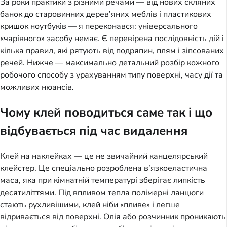
За роки практики з різними речами — від нових скляних
банок до старовинних дерев’яних меблів і пластикових
кришок ноутбуків — я переконався: універсального
«чарівного» засобу немає. Є перевірена послідовність дій і
кілька правил, які рятують від подряпин, плям і зіпсованих
речей. Нижче — максимально детальний розбір кожного
робочого способу з урахуванням типу поверхні, часу дії та
можливих нюансів.
Чому клей поводиться саме так і що
відбувається під час видалення
Клей на наклейках — це не звичайний канцелярський
клейстер. Це спеціально розроблена в’язкоеластична
маса, яка при кімнатній температурі зберігає липкість
десятиліттями. Під впливом тепла полімерні ланцюги
стають рухливішими, клей ніби «пливе» і легше
відривається від поверхні. Олія або розчинник проникають