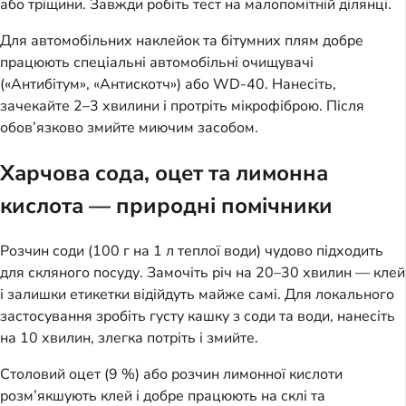
або тріщини. Завжди робіть тест на малопомітній ділянці.
Для автомобільних наклейок та бітумних плям добре
працюють спеціальні автомобільні очищувачі
(«Антибітум», «Антискотч») або WD-40. Нанесіть,
зачекайте 2–3 хвилини і протріть мікрофіброю. Після
обов’язково змийте миючим засобом.
Харчова сода, оцет та лимонна
кислота — природні помічники
Розчин соди (100 г на 1 л теплої води) чудово підходить
для скляного посуду. Замочіть річ на 20–30 хвилин — клей
і залишки етикетки відійдуть майже самі. Для локального
застосування зробіть густу кашку з соди та води, нанесіть
на 10 хвилин, злегка потріть і змийте.
Столовий оцет (9 %) або розчин лимонної кислоти
розм’якшують клей і добре працюють на склі та