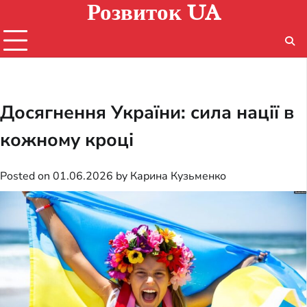
Розвиток UA
Skip
to
content
Досягнення України: сила нації в
кожному кроці
Posted on
01.06.2026
by
Карина Кузьменко