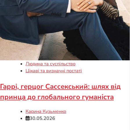
Людина та суспільство
Цікаві та визначні постаті
Гаррі, герцог Сассекський: шлях від
принца до глобального гуманіста
Карина Кузьменко
30.05.2026