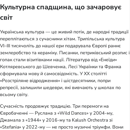
Культурна спадщина, що зачаровує
світ
Українська культура — це живий потік, де народні традиції
переплітаються з сучасними хітам. Трипільська культура
VI–III тисячоліть до нашої ери подарувала Європі раннє
землеробство та кераміку. Писанки, петриківський розпис і
гопак стали візитівками нації. Література від «Енеїди»
Котляревського до Шевченка, Лесі Українки та Франка
сформувала мову й самосвідомість. У XX столітті
«Розстріляне відродження» і шістдесятники, попри
репресії, залишили шедеври, які вивчають у школах по
всьому світу.
Сучасність продовжує традицію. Три перемоги на
Євробаченні — Руслана з «Wild Dances» у 2004-му,
Джамала з «1944» у 2016-му та Kalush Orchestra зі
«Stefania» у 2022-му — не просто музичні тріумфи. Вони