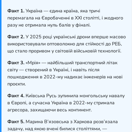
Факт 1.
Україна — єдина країна, яка тричі
перемагала на Євробаченні в XXI столітті, і жодного
разу не отримала нуль балів у фіналі.
Факт 2.
У 2025 році українські дрони вперше масово
використовували оптоволокно для стійкості до РЕБ,
що стало проривом у світовій військовій технології.
Факт 3.
«Мрія» — найбільший транспортний літак
світу — створений в Україні, і навіть після
пошкодження в 2022-му надихає інженерів на нові
проєкти.
Факт 4.
Київська Русь зупинила монгольську навалу
в Європі, а сучасна Україна в 2022-му стримала
агресора, захищаючи весь континент.
Факт 5.
Марина В’язовська з Харкова розв’язала
задачу, над якою вчені билися століттями, —