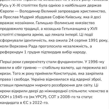
Русь у X–XI століттях була однією з найбільших держав
Європи — Володимир Великий запровадив християнство,
а Ярослав Мудрий збудував Софію Київську, яка й досі
вражає мозаїками. Галицько-Волинське князівство
продовжило традиції, а козацька Гетьманщина у XVII
столітті створила армію, що лякала імперії. Ці події
сформували ідентичність, яка ожила 24 серпня 1991 року,
коли Верховна Рада проголосила незалежність, а
референдум 1 грудня підтвердив вибір народу.
Перші роки суверенітету стали фундаментом. У 1996-му
ввели в обіг гривню — стабільну валюту, що пережила всі
кризи. Того ж року прийняли Конституцію, яка закріпила
права і свободи. Україна відмовилася від ядерної зброї,
ставши прикладом мирного роззброєння для світу. Ці
кроки відкрили двері до міжнародної спільноти: членство в
ООН з 1945-го (як УРСР), СОТ з 2008-го та статус
кандидата в ЄС з 2022-го.