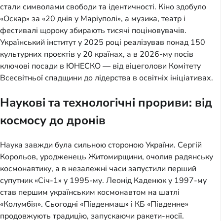
стали символами свободи та ідентичності. Кіно здобуло
«Оскар» за «20 днів у Маріуполі», а музика, театр і
фестивалі щороку збирають тисячі поціновувачів.
Український інститут у 2025 році реалізував понад 150
культурних проєктів у 20 країнах, а в 2026-му посів
ключові посади в ЮНЕСКО — від віцеголови Комітету
Всесвітньої спадщини до лідерства в освітніх ініціативах.
Наукові та технологічні прориви: від
космосу до дронів
Наука завжди була сильною стороною України. Сергій
Корольов, уродженець Житомирщини, очолив радянську
космонавтику, а в незалежні часи запустили перший
супутник «Січ-1» у 1995-му. Леонід Каденюк у 1997-му
став першим українським космонавтом на шатлі
«Колумбія». Сьогодні «Південмаш» і КБ «Південне»
продовжують традицію, запускаючи ракети-носії.