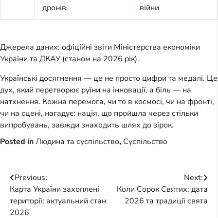
дронів
війни
Джерела даних: офіційні звіти Міністерства економіки
України та ДКАУ (станом на 2026 рік).
Українські досягнення — це не просто цифри та медалі. Це
дух, який перетворює руїни на інновації, а біль — на
натхнення. Кожна перемога, чи то в космосі, чи на фронті,
чи на сцені, нагадує: нація, що пройшла через стільки
випробувань, завжди знаходить шлях до зірок.
Posted in
Людина та суспільство
,
Суспільство
Post
Previous:
Next:
Карта України захоплені
Коли Сорок Святих: дата
navigation
території: актуальний стан
2026 та традиції свята
2026