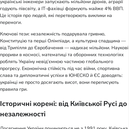
українські інженери запускають мільйони дронів, аграрії
годують півсвіту, а IT-фахівці формують майже 4% ВВП.
Це історія про людей, які перетворюють виклики на
перемоги.
Ключові тези: незалежність подарувала гривню,
Конституцію та перші Олімпіади, а культурна спадщина —
від Трипілля до Євробачення — надихає мільйони. Наукові
прориви в космосі, математиці та оборонних технологіях
роблять Україну невід’ємною частиною глобального
прогресу. Економічна стійкість під час війни, спортивна
слава та дипломатичні успіхи в ЮНЕСКО й ЄС доводять:
українці не просто досягають висот, вони переписують
правила гри.
Історичні корені: від Київської Русі до
незалежності
Досягнення України починаються не з 1991 року. Київська