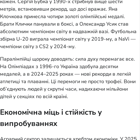
кожен. Сергій Бубка у 1990-х стрибнув вище шести
метрів, встановивши рекорд, що досі вражає. Яна
Клочкова принесла чотири золоті олімпійські медалі.
Брати Клички панували в боксі, а Олександр Усик став
абсолютним чемпіоном світу в надважкій вазі. Футбольна
збірна U-20 виграла чемпіонат світу у 2019-му, а NaVi —
чемпіони світу з CS2 у 2024-му.
Паралімпійці щороку доводять: сила духу перемагає все.
На Олімпіадах з 1996-го Україна здобула десятки
медалей, а в 2024–2025 роках — нові рекорди в легкій
атлетиці та плаванні. Ці перемоги не просто трофеї. Вони
об’єднують людей у скрутні часи, надихаючи мільйони
дітей у секціях по всій країні.
Економічна міць і стійкість у
випробуваннях
Аграрний сектор залишається хребтом економіки. У 2025