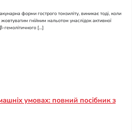
лакунарна форми гострого тонзиліту, виникає тоді, коли
 жовтуватим гнійним нальотом унаслідок активної
 β-гемолітичного […]
машніх умовах: повний посібник з