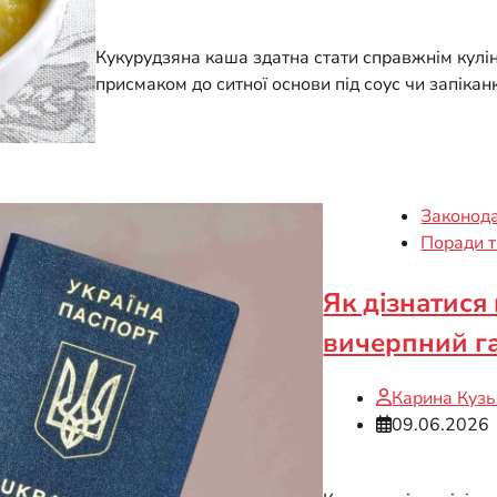
Кукурудзяна каша здатна стати справжнім кулі
присмаком до ситної основи під соус чи запіканку
Законод
Поради 
Як дізнатися
вичерпний г
Карина Куз
09.06.2026