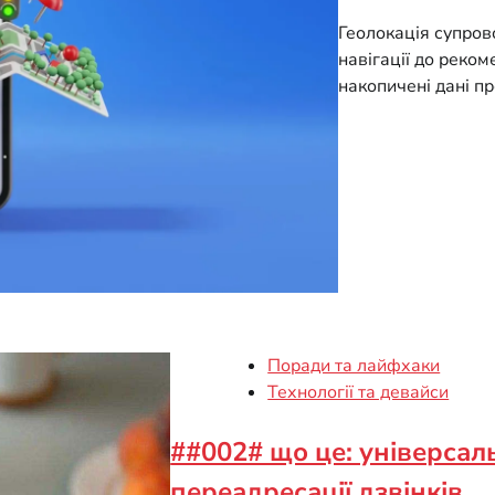
Геолокація супров
навігації до реко
накопичені дані п
Поради та лайфхаки
Технології та девайси
##002# що це: універсал
переадресації дзвінків