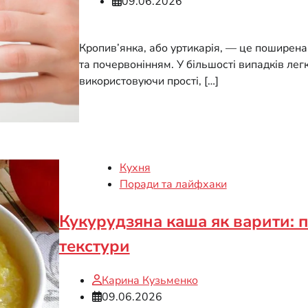
09.06.2026
Кропив’янка, або уртикарія, — це поширен
та почервонінням. У більшості випадків ле
використовуючи прості, […]
Кухня
Поради та лайфхаки
Кукурудзяна каша як варити: п
текстури
Карина Кузьменко
09.06.2026