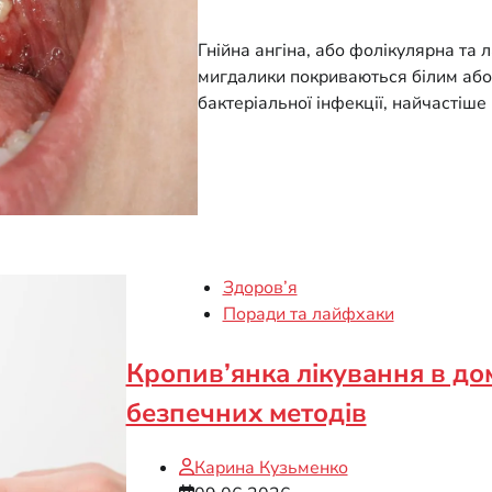
Гнійна ангіна, або фолікулярна та 
мигдалики покриваються білим або
бактеріальної інфекції, найчастіше
Здоров’я
Поради та лайфхаки
Кропив’янка лікування в до
безпечних методів
Карина Кузьменко