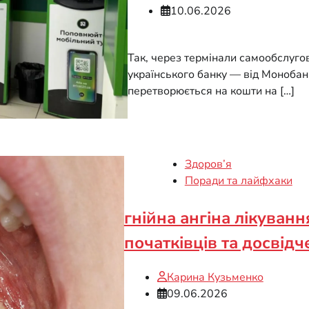
10.06.2026
Так, через термінали самообслуг
українського банку — від Моноба
перетворюється на кошти на […]
Здоров’я
Поради та лайфхаки
гнійна ангіна лікуванн
початківців та досвідч
Карина Кузьменко
09.06.2026