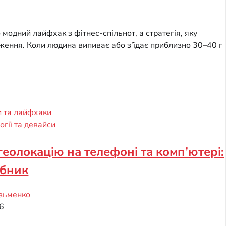
модний лайфхак з фітнес-спільнот, а стратегія, яку
ження. Коли людина випиває або з’їдає приблизно 30–40 г
 та лайфхаки
огії та девайси
геолокацію на телефоні та комп’ютері:
ібник
зьменко
6