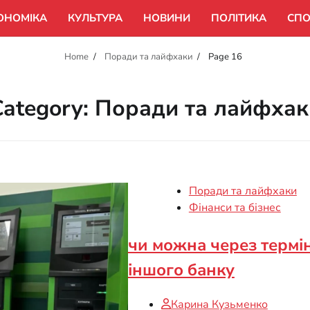
ОНОМІКА
КУЛЬТУРА
НОВИНИ
ПОЛІТИКА
СПО
Home
Поради та лайфхаки
Page 16
Category:
Поради та лайфхак
Поради та лайфхаки
Фінанси та бізнес
чи можна через термі
іншого банку
Карина Кузьменко