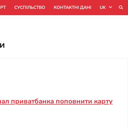
РТ
СУСПІЛЬСТВО
КОНТАКТНІ ДАНІ
UK
Uk
Ru
и
нал приватбанка поповнити карту