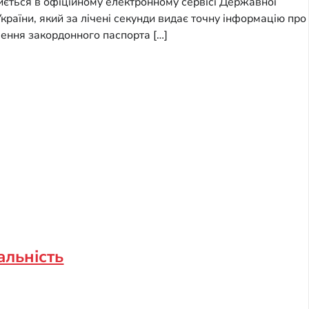
риється в офіційному електронному сервісі Державної
країни, який за лічені секунди видає точну інформацію про
ення закордонного паспорта […]
еальність