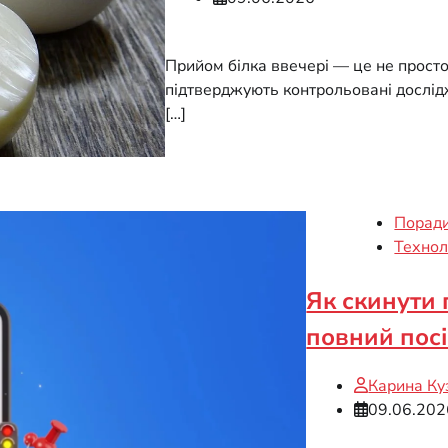
Прийом білка ввечері — це не просто 
підтверджують контрольовані дослід
[…]
Поради
Технол
Як скинути 
повний пос
Карина Ку
09.06.202