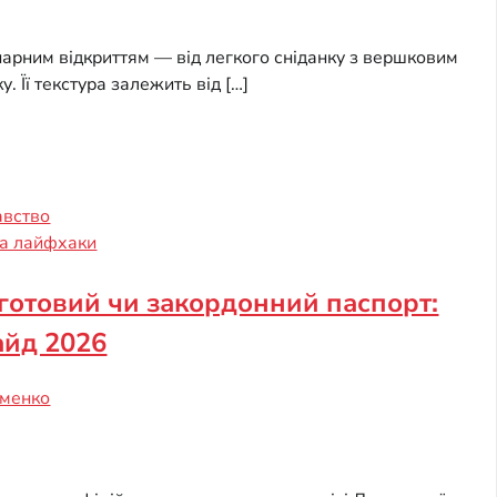
нарним відкриттям — від легкого сніданку з вершковим
. Її текстура залежить від […]
авство
та лайфхаки
 готовий чи закордонний паспорт:
айд 2026
ьменко