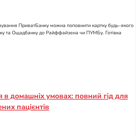
овування ПриватБанку можна поповнити картку будь-якого
нку та Ощадбанку до Райффайзена чи ПУМБу. Готівка
я в домашніх умовах: повний гід для
ених пацієнтів