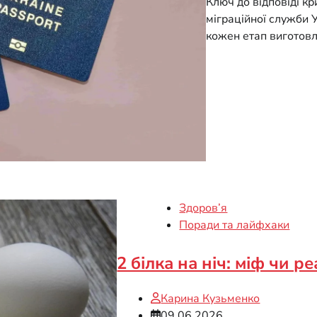
Ключ до відповіді к
міграційної служби У
кожен етап виготовл
Здоров’я
Поради та лайфхаки
2 білка на ніч: міф чи р
Карина Кузьменко
09.06.2026